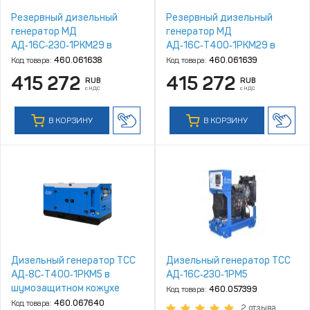
Резервный дизельный
Резервный дизельный
генератор МД
генератор МД
АД‑16С‑230‑1РКМ29 в
АД‑16С‑Т400‑1РКМ29 в
шумозащитном кожухе
шумозащитном кожухе
Код товара:
460.061638
Код товара:
460.061639
415 272
415 272
RUB
RUB
с НДС
с НДС
В КОРЗИНУ
В КОРЗИНУ
Дизельный генератор ТСС
Дизельный генератор ТСС
АД‑8С‑Т400‑1РКМ5 в
АД‑16С‑230‑1РМ5
шумозащитном кожухе
Код товара:
460.057399
Код товара:
460.067640
2 отзыва