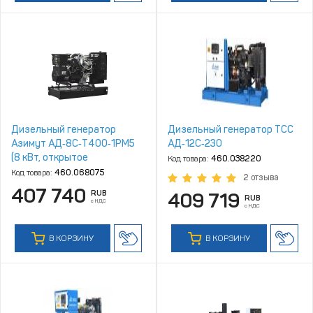
Дизельный генератор
Дизельный генератор ТСС
Азимут АД‑8С‑Т400‑1РМ5
АД‑12С‑230
(8 кВт, открытое
Код товара:
460.038220
исполнение, двигатель
Код товара:
460.068075
2 отзыва
Quanchai)
407 740
RUB
409 719
RUB
с НДС
с НДС
В КОРЗИНУ
В КОРЗИНУ