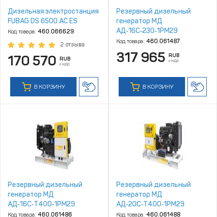
Дизельная электростанция
Резервный дизельный
FUBAG DS 6500 AC ES
генератор МД
АД‑16С‑230‑1РМ29
Код товара:
460.066629
Код товара:
460.061487
2 отзыва
317 965
RUB
170 570
RUB
с НДС
с НДС
В КОРЗИНУ
В КОРЗИНУ
Резервный дизельный
Резервный дизельный
генератор МД
генератор МД
АД‑16С‑Т400‑1РМ29
АД‑20С‑Т400‑1РМ29
Код товара:
460.061486
Код товара:
460.061488