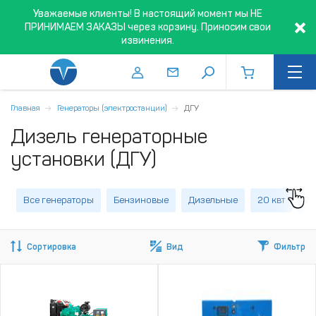
Уважаемые клиенты! В настоящий момент мы НЕ
ПРИНИМАЕМ ЗАКАЗЫ через корзину. Приносим свои
извинения.
Главная
Генераторы (электростанции)
ДГУ
Дизель генераторные
установки (ДГУ)
Все генераторы
Бензиновые
Дизельные
20 квт
70
Сортировка
Вид
Фильтр