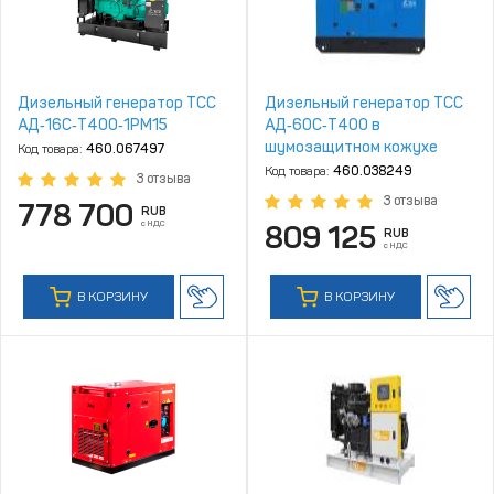
Дизельный генератор ТСС
Дизельный генератор ТСС
АД‑16С‑Т400‑1РМ15
АД‑60С‑Т400 в
шумозащитном кожухе
Код товара:
460.067497
Код товара:
460.038249
3 отзыва
3 отзыва
778 700
RUB
с НДС
809 125
RUB
с НДС
В КОРЗИНУ
В КОРЗИНУ