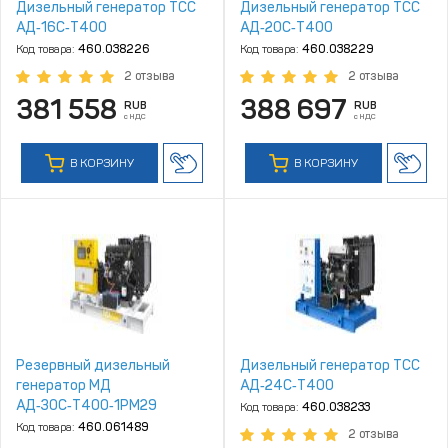
Дизельный генератор ТСС
Дизельный генератор ТСС
АД‑16С‑Т400
АД‑20С‑Т400
Код товара:
460.038226
Код товара:
460.038229
2 отзыва
2 отзыва
381 558
388 697
RUB
RUB
с НДС
с НДС
В КОРЗИНУ
В КОРЗИНУ
Резервный дизельный
Дизельный генератор ТСС
генератор МД
АД‑24С‑Т400
АД‑30С‑Т400‑1РМ29
Код товара:
460.038233
Код товара:
460.061489
2 отзыва