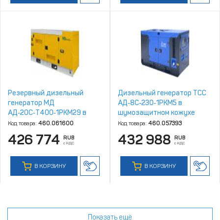
Резервный дизельный
Дизельный генератор ТСС
генератор МД
АД‑8С‑230‑1РКМ5 в
АД‑20С‑Т400‑1РКМ29 в
шумозащитном кожухе
шумозащитном кожухе
Код товара:
460.061600
Код товара:
460.057393
426 774
432 988
RUB
RUB
с НДС
с НДС
В КОРЗИНУ
В КОРЗИНУ
Показать ещё