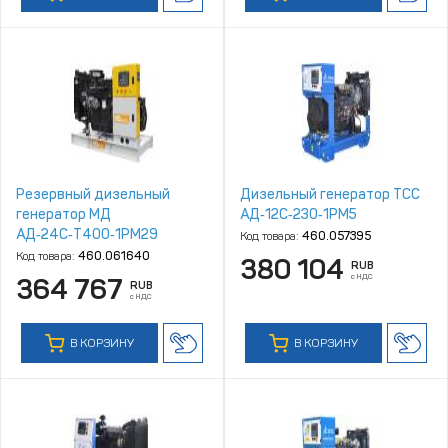
Резервный дизельный
Дизельный генератор ТСС
генератор МД
АД‑12С‑230‑1РМ5
АД‑24С‑Т400‑1РМ29
Код товара:
460.057395
Код товара:
460.061640
380 104
RUB
с НДС
364 767
RUB
с НДС
В КОРЗИНУ
В КОРЗИНУ