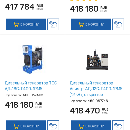
417 784
RUB
418 180
RUB
с НДС
с НДС
В КОРЗИНУ
В КОРЗИНУ
Дизельный генератор ТСС
Дизельный генератор
АД‑16С‑Т400‑1РМ5
Азимут АД‑12С‑Т400‑1РM5
(12 кВт, открытое
Код товара:
460.057403
исполнение, двигатель
Код товара:
460.067743
418 180
RUB
Quanchai)
с НДС
418 470
RUB
с НДС
В КОРЗИНУ
В КОРЗИНУ