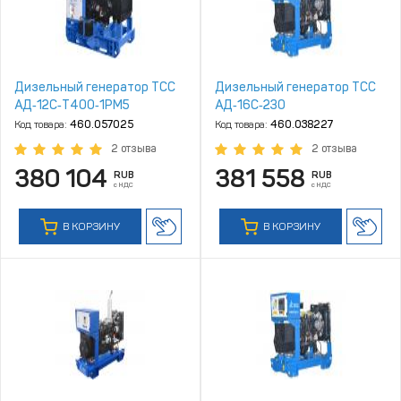
Дизельный генератор ТСС
Дизельный генератор ТСС
АД‑12С‑Т400‑1РМ5
АД‑16С‑230
Код товара:
460.057025
Код товара:
460.038227
2 отзыва
2 отзыва
380 104
381 558
RUB
RUB
с НДС
с НДС
В КОРЗИНУ
В КОРЗИНУ