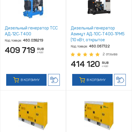
Дизельный генератор ТСС
Дизельный генератор
АД‑12С‑Т400
Азимут АД‑10С‑Т400‑1РM5
(10 кВт, открытое
Код товара:
460.038219
исполнение, двигатель
Код товара:
460.067722
409 719
RUB
Quanchai)
с НДС
2 отзыва
414 120
RUB
с НДС
В КОРЗИНУ
В КОРЗИНУ