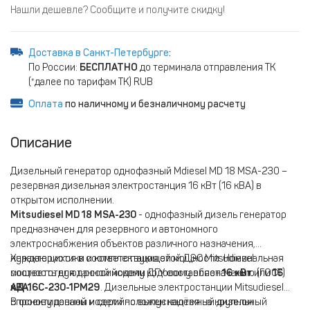
Нашли дешевле? Сообщите и получите скидку!
Доставка в Санкт-Петербурге
:
По России:
БЕСПЛАТНО
до терминала отправления ТК
(*далее по тарифам ТК) RUB
Оплата
по наличному и безналичному расчету
Описание
Дизельный генератор однофазный Mdiesel MD 18 MSA-230 –
резервная дизельная электростанция 16 кВт (16 кВА) в
открытом исполнении.
Mitsudiesel MD 18 MSA-230
- однофазный дизель генератор
предназначен для резервного и автономного
электроснабжения объектов различного назначения,
нуждающихся в соответствующей мощности. Номинальная
Характеристики и комплектация этой ДЭС Mitsudiesel
мощность для данной модели ДГУ составляет
соответствуют российскому кодовому обозначению (ГОСТ)
16 кВт
или
16
кВА
АД-16С-230-1РМ29
.
. Дизельные электростанции Mitsudiesel
спроектированы и серийно выпускаются на крупном
В основу данной модели положен надёжный дизельный