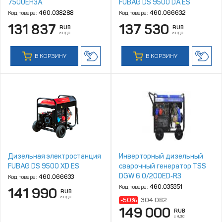
7500EH3A
FUBAG DS 9500 DA ES
Код товара:
460.038288
Код товара:
460.066632
131 837
137 530
RUB
RUB
с НДС
с НДС
В КОРЗИНУ
В КОРЗИНУ
Дизельная электростанция
Инверторный дизельный
FUBAG DS 9500 XD ES
сварочный генератор TSS
DGW 6.0/200ED‑R3
Код товара:
460.066633
Код товара:
460.035351
141 990
RUB
с НДС
-50%
304 082
149 000
RUB
с НДС