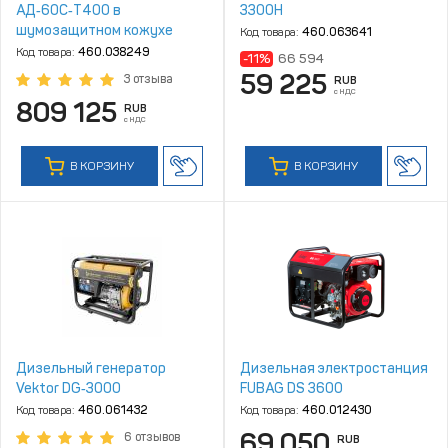
АД‑60С‑Т400 в
3300H
шумозащитном кожухе
Код товара:
460.063641
Код товара:
460.038249
-11%
66 594
59 225
3 отзыва
RUB
с НДС
809 125
RUB
с НДС
В КОРЗИНУ
В КОРЗИНУ
Дизельный генератор
Дизельная электростанция
Vektor DG‑3000
FUBAG DS 3600
Код товара:
460.061432
Код товара:
460.012430
69 050
6 отзывов
RUB