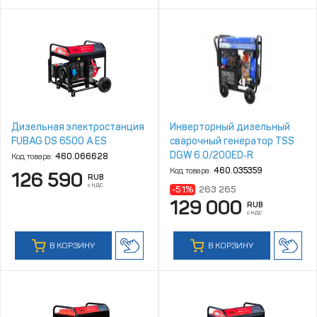
Дизельная электростанция
Инверторный дизельный
FUBAG DS 6500 A ES
сварочный генератор TSS
DGW 6.0/200ED‑R
Код товара:
460.066628
Код товара:
460.035359
126 590
RUB
с НДС
-51%
263 265
129 000
RUB
с НДС
В КОРЗИНУ
В КОРЗИНУ