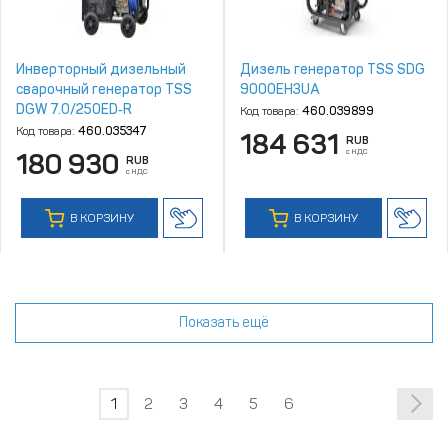
Инверторный дизельный
Дизель генератор TSS SDG
сварочный генератор TSS
9000EH3UA
DGW 7.0/250ED‑R
Код товара:
460.039899
Код товара:
460.035347
184 631
RUB
с НДС
180 930
RUB
с НДС
В КОРЗИНУ
В КОРЗИНУ
Показать ещё
1
2
3
4
5
6