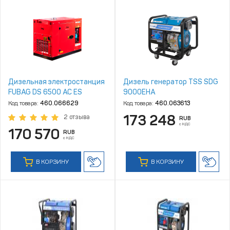
Дизельная электростанция
Дизель генератор TSS SDG
FUBAG DS 6500 AC ES
9000EHA
Код товара:
460.066629
Код товара:
460.063613
173 248
2 отзыва
RUB
с НДС
170 570
RUB
с НДС
В КОРЗИНУ
В КОРЗИНУ