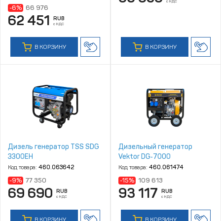
с НДС
-6%
66 976
62 451
RUB
с НДС
В КОРЗИНУ
В КОРЗИНУ
Дизель генератор TSS SDG
Дизельный генератор
3300EH
Vektor DG‑7000
Код товара:
460.063642
Код товара:
460.061474
-9%
77 350
-15%
109 613
69 690
93 117
RUB
RUB
с НДС
с НДС
В КОРЗИНУ
В КОРЗИНУ