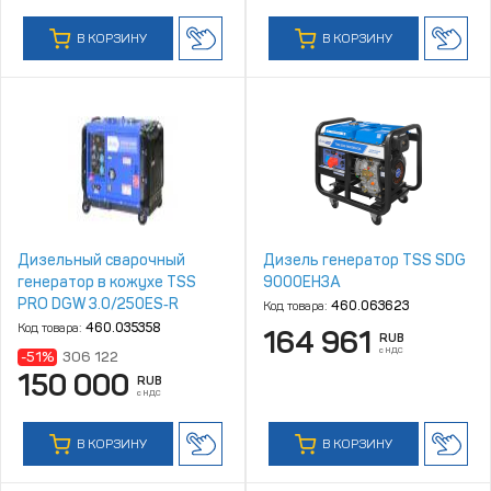
В КОРЗИНУ
В КОРЗИНУ
Дизельный сварочный
Дизель генератор TSS SDG
генератор в кожухе TSS
9000EH3A
PRO DGW 3.0/250ES‑R
Код товара:
460.063623
Код товара:
460.035358
164 961
RUB
с НДС
-51%
306 122
150 000
RUB
с НДС
В КОРЗИНУ
В КОРЗИНУ