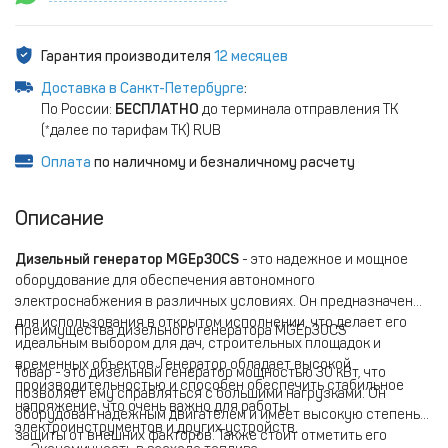
Гарантия производителя
12 месяцев
Доставка в Санкт-Петербурге
:
По России:
БЕСПЛАТНО
до терминала отправления ТК
(*далее по тарифам ТК) RUB
Оплата
по наличному и безналичному расчету
Описание
Дизельный генератор MGEp30CS
- это надежное и мощное
оборудование для обеспечения автономного
электроснабжения в различных условиях. Он предназначен
для использования в открытом исполнении, что делает его
Преимущества дизельного генератора MGEp30CS
идеальным выбором для дач, строительных площадок и
временных объектов. Генератор обладает высокой
Товар - это дизельный генератор мощностью 30 кВт, что
производительностью и способен обеспечить стабильное
позволяет ему справляться с большими нагрузками. Он
напряжение, что очень важно для работы
оборудован надежным двигателем и имеет высокую степень
электроинструментов и других устройств.
защиты от внешних факторов. Также стоит отметить его