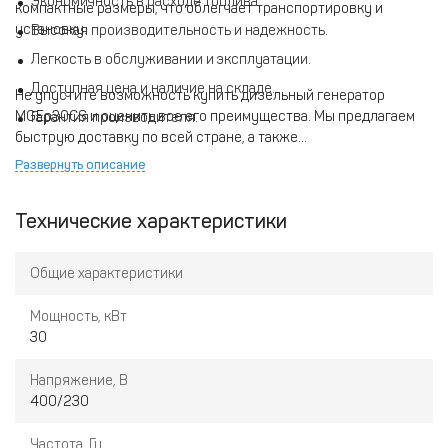
Экономичность в расходе топлива.
компактные размеры, что облегчает транспортировку и
установку.
Высокая производительность и надежность.
Легкость в обслуживании и эксплуатации.
Доступная цена и наличие на складе.
Не упустите возможность купить дизельный генератор
MGEp30CS и оценить все его преимущества. Мы предлагаем
Гарантия производителя.
быструю доставку по всей стране, а также
конкурентоспособные цены. Убедитесь в надежности и
Развернуть описание
качестве нашего оборудования, которое станет вашим верным
помощником в любых условиях.
Технические характеристики
Общие характеристики
Мощность, кВт
30
Напряжение, В
400/230
Частота, Гц