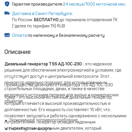
Гарантия производителя
24 месяца/1000 моточасов мес.
Доставка в Санкт-Петербурге
:
По России:
БЕСПЛАТНО
до терминала отправления ТК
(*далее по тарифам ТК) RUB
Оплата
по наличному и безналичному расчету
Описание
Дизельный генератор TSS АД-10С-230
- это надежное
решение для обеспечения электроэнергией в условиях, где
отсутствует доступ к центральной электросети. Этот
генератор идеально подходит для использования на
Преимущества дизельного генератора TSS АД-10С-230
строительных площадках, дачах, а также в качестве
резервного источника питания для жилых и коммерческих
Товар - это высококачественный дизельный генератор,
объектов.
который отличается высокой производительностью и
долговечностью. Его мощность составляет 10 кВт, что
позволяет запускать и работать одновременно с несколькими
Экономичное топливопотребление
потребителями. Генератор оснащен надежным
четырехтактным дизельным двигателем, который
Низкий уровень шума