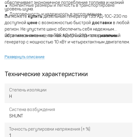
обеспечивает экономичное потребление топлива и низкий
Компактные размеры и легкость в транспортировке
уровень шума.
Долговечность и надежность в эксплуатации
Вы можете
купить
дизельный генератор TSS АД-10С-230 по
доступной
цене
с возможностью быстрой
доставки
в любой
регион. Не упустите шанс обеспечить себя надежным
источником питания, так как товар находится в
Обратите внимание, что TSS АД-10С-230 - это дизельный
наличии
.
генератор с мощностью 10 кВт и четырехтактным двигателем.
Развернуть описание
Технические характеристики
Степень изоляции
H
Система возбуждения
SHUNT
Точность регулировки напряжения (± %)
1