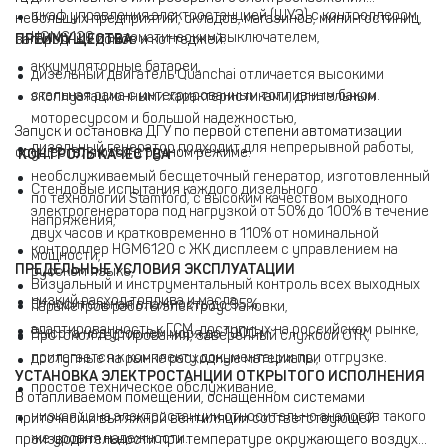
шкаф управления электростанцией (ШУЭ) с контроллером
небольших предприятий, складов, магазинов, мини-гостиниц,
HGM6120 и автоматическим выключателем,
загородных домов и коттеджей.
ПРЕИМУЩЕСТВА
аккумуляторные батареи,
дизельный двигатель Quanchai отличается высокими
стальная рама с интегрированным топливным баком.
эксплуатационными характеристиками, длительным
моторесурсом и большой надежностью,
Запуск и остановка ДГУ по первой степени автоматизации
дизельный генератор подходит для непрерывной работы,
осуществляются в ручном режиме.
КОНТРОЛЬ КАЧЕСТВА
необслуживаемый бесщеточный генератор, изготовленный
Стендовые испытания каждого дизельного
по технологии Stamford, с высоким качеством выходного
электрогенератора под нагрузкой от 50% до 100% в течение
напряжения,
двух часов и кратковременно в 110% от номинальной
контроллер HGM6120 с ЖК дисплеем с управлением на
мощности,
ПРЕДЕЛЬНЫЕ УСЛОВИЯ ЭКСПЛУАТАЦИИ
русском языке,
Визуальный и инструментальный контроль всех выходных
низкий расход топлива и масла,
Относительная влажность до 95%.
параметров работы электроустановки,
адаптированность к ГСМ, доступных на российском рынке,
Высота над уровнем моря до 1000 м.
Протокол тестирования, заверенный службой ОТК,
прилагается к комплекту документации при отгрузке.
доступные на рынке расходные материалы,
УСТАНОВКА ЭЛЕКТРОСТАНЦИИ ОТКРЫТОГО ИСПОЛНЕНИЯ
простое техническое обслуживание,
В отапливаемом помещении, оснащенном системами
низкая цена электростанции относительно аналогов такого
приточной и вытяжной вентиляции соответствующей
же уровня надежности.
производительности при температуре окружающего воздуха