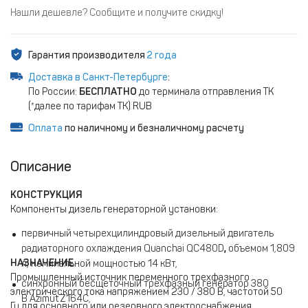
Нашли дешевле? Сообщите и получите скидку!
Гарантия производителя
2 года
Доставка в Санкт-Петербурге
:
По России:
БЕСПЛАТНО
до терминала отправления ТК
(*далее по тарифам ТК) RUB
Оплата
по наличному и безналичному расчету
Описание
КОНСТРУКЦИЯ
Компоненты дизель генераторной установки:
первичный четырехцилиндровый дизельный двигатель
радиаторного охлаждения Quanchai​ QC480D
,
объемом 1,809
НАЗНАЧЕНИЕ
л, номинальной мощностью 14 кВт,
Промышленный источник переменного трехфазного
синхронный бесщеточный трехфазный генератор 380
электрического тока напряжением 230 / 380 В, частотой 50
В Azimut Z164C,
Гц для основного или резервного электроснабжения