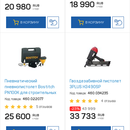
18 990
RUB
20 980
RUB
с НДС
с НДС
В КОРЗИНУ
В КОРЗИНУ
Пневматический
Гвоздезабивной пистолет
пневмопистолет Bostitch
3PLUS H3490SP
PN100K для строительных
Код товара:
460.034235
гвоздей
Код товара:
460.022077
4 отзыва
5 отзывов
-23%
43 999
33 733
25 600
RUB
RUB
с НДС
с НДС