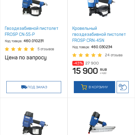
Гвоздезабивной пистолет
Кровельный
FROSP CN‑55‑P
гвоздезабивной пистолет
FROSP CRN‑45N
Код товара:
460.010231
Код товара:
460.030234
5 отзывов
24 отзыва
Цена по запросу
-43%
27 900
15 900
RUB
с НДС
ПОД ЗАКАЗ
В КОРЗИНУ