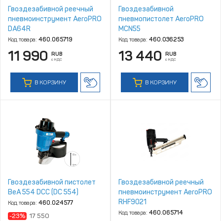
Гвоздезабивной реечный
Гвоздезабивной
пневмоинструмент AeroPRO
пневмопистолет AeroPRO
DA64R
MCN55
Код товара:
460.065719
Код товара:
460.036253
11 990
13 440
RUB
RUB
с НДС
с НДС
В КОРЗИНУ
В КОРЗИНУ
Гвоздезабивной пистолет
Гвоздезабивной реечный
BeA 554 DCC (DC 554)
пневмоинструмент AeroPRO
RHF9021
Код товара:
460.024577
Код товара:
460.065714
-23%
17 550