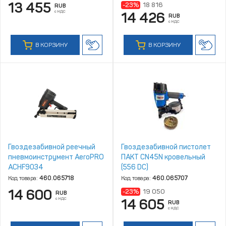
13 455
-23%
18 816
RUB
с НДС
14 426
RUB
с НДС
В КОРЗИНУ
В КОРЗИНУ
Гвоздезабивной реечный
Гвоздезабивной пистолет
пневмоинструмент AeroPRO
ПАКТ CN45N кровельный
ACHF9034
(556 DC)
Код товара:
460.065718
Код товара:
460.065707
14 600
-23%
19 050
RUB
с НДС
14 605
RUB
с НДС