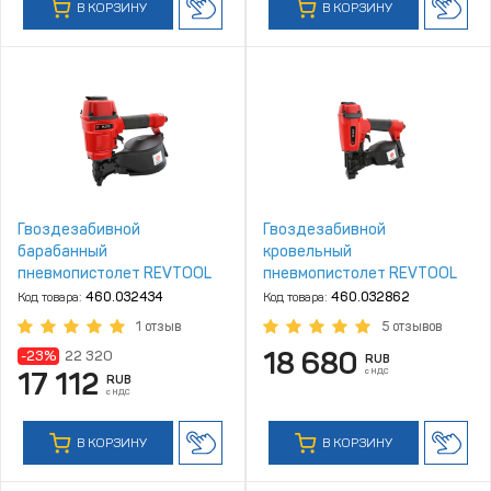
В КОРЗИНУ
В КОРЗИНУ
Гвоздезабивной
Гвоздезабивной
барабанный
кровельный
пневмопистолет REVTOOL
пневмопистолет REVTOOL
PL57C (арт. PL57C16W)
RF46C
Код товара:
460.032434
Код товара:
460.032862
1 отзыв
5 отзывов
18 680
-23%
22 320
RUB
с НДС
17 112
RUB
с НДС
В КОРЗИНУ
В КОРЗИНУ