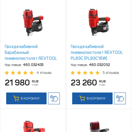
Гвоздезабивной
Гвоздезабивной
барабанный
пневмопистолет REVTOOL
пневмопистолет REVTOOL
PL89C (PL89C16W)
PL80C (арт. PL80C16W)
Код товара:
460.032433
Код товара:
460.032052
4 отзыва
5 отзывов
21 980
23 260
RUB
RUB
с НДС
с НДС
В КОРЗИНУ
В КОРЗИНУ