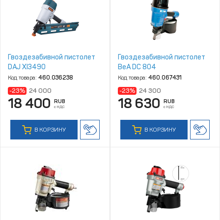
Гвоздезабивной пистолет
Гвоздезабивной пистолет
DAJ XI3490
BeA DC 804
Код товара:
460.036238
Код товара:
460.067431
-23%
24 000
-23%
24 300
18 400
18 630
RUB
RUB
с НДС
с НДС
В КОРЗИНУ
В КОРЗИНУ