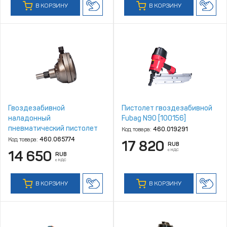
В КОРЗИНУ
В КОРЗИНУ
Гвоздезабивной
Пистолет гвоздезабивной
наладонный
Fubag N90 [100156]
пневматический пистолет
Код товара:
460.019291
Everwin HN100
Код товара:
460.065774
17 820
RUB
с НДС
14 650
RUB
с НДС
В КОРЗИНУ
В КОРЗИНУ