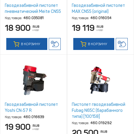
Гвоздезабивной пистолет
Гвоздезабивной пистолет
пневматический Meite CN55
MAX CN55 (original)
Код товара:
460.035081
Код товара:
460.016054
18 900
19 119
RUB
RUB
с НДС
с НДС
В КОРЗИНУ
В КОРЗИНУ
Гвоздезабивной пистолет
Пистолет гвоздезабивной
Yoshi CN‑57 R
Fubag N65C (барабанного
типа) [100158]
Код товара:
460.016639
Код товара:
460.019292
19 900
RUB
с НДС
20 500
RUB