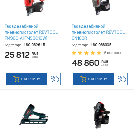
Гвоздезабивной
Гвоздезабивной
пневмопистолет REVTOOL
пневмопистолет REVTOOL
FM90C‑A (FM90C16W)
CN100R
Код товара:
460.032645
Код товара:
460.036305
25 812
5 отзывов
RUB
с НДС
48 860
RUB
с НДС
В КОРЗИНУ
В КОРЗИНУ