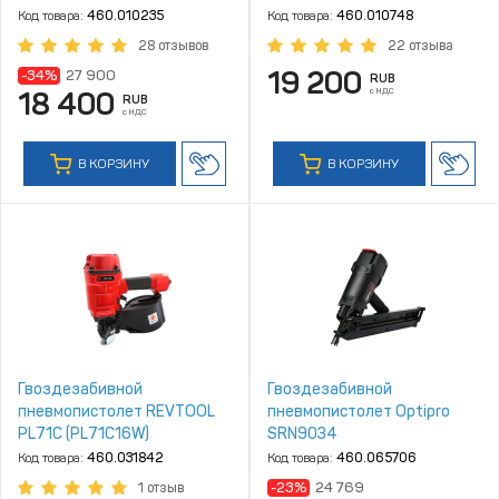
Код товара:
460.010235
Код товара:
460.010748
28 отзывов
22 отзыва
19 200
-34%
27 900
RUB
с НДС
18 400
RUB
с НДС
В КОРЗИНУ
В КОРЗИНУ
Гвоздезабивной
Гвоздезабивной
пневмопистолет REVTOOL
пневмопистолет Optipro
PL71C (PL71C16W)
SRN9034
Код товара:
460.031842
Код товара:
460.065706
-23%
24 769
1 отзыв