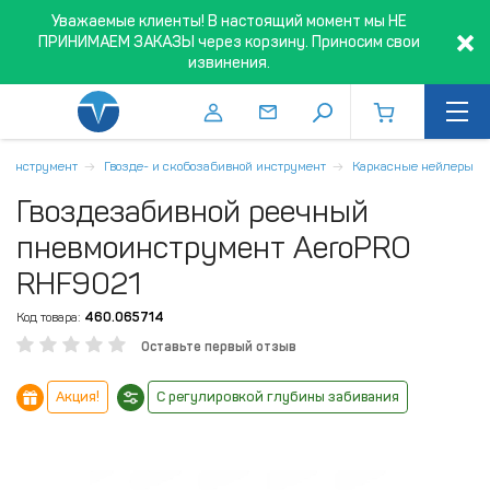
Уважаемые клиенты! В настоящий момент мы НЕ
ПРИНИМАЕМ ЗАКАЗЫ через корзину. Приносим свои
извинения.
й инструмент
Гвозде- и скобозабивной инструмент
Каркасные нейлеры
Гвоздезабивной реечный
пневмоинструмент AeroPRO
RHF9021
Код товара:
460.065714
Оставьте первый отзыв
Акция!
С регулировкой глубины забивания