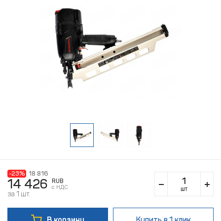
-23%
18 816
14 426
RUB
c НДС
шт
за 1 шт.
В корзину
Купить
в 1 клик