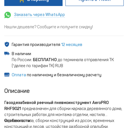
Заказать через WhatsApp
Нашли дешевле? Сообщите и получите скидку!
Гарантия производителя
12 месяцев
В наличии
По России:
БЕСПЛАТНО
до терминала отправления ТК
(*далее по тарифам ТК) RUB
Оплата
по наличному и безналичному расчету
Описание
Гвоздезабивной реечный пневмоинструмент AeroPRO
RHF9021
предназначен для сборки каркаса деревянного дома,
строительных работах для монтажа отделки, настила
чернового пола, сборки конструкций из досок, временных
Особенности:
конструкций и лесов, устройстве разборной опалубки.