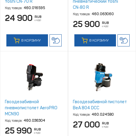
Yoshi CN‑70 R
пневматический Yoshi
CN‑80 R
Код товара:
460.016595
Код товара:
460.063060
24 900
RUB
с НДС
25 900
RUB
с НДС
В КОРЗИНУ
В КОРЗИНУ
Гвоздезабивной
Гвоздезабивной пистолет
пневмопистолет AeroPRO
BeA 804 DCC
MCN90
Код товара:
460.024580
Код товара:
460.036304
27 000
RUB
с НДС
25 990
RUB
с НДС