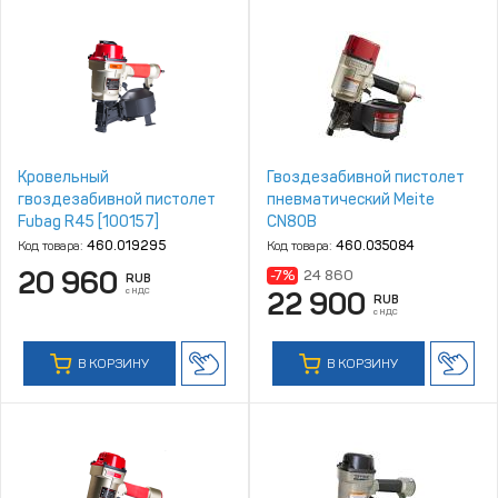
Кровельный
Гвоздезабивной пистолет
гвоздезабивной пистолет
пневматический Meite
Fubag R45 [100157]
CN80B
Код товара:
460.019295
Код товара:
460.035084
20 960
-7%
24 860
RUB
с НДС
22 900
RUB
с НДС
В КОРЗИНУ
В КОРЗИНУ