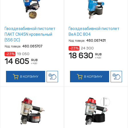
Гвоздезабивной пистолет
Гвоздезабивной пистолет
ПАКТ CN45N кровельный
BeA DC 804
(556 DC)
Код товара:
460.067431
Код товара:
460.065707
-23%
24 300
18 630
-23%
19 050
RUB
с НДС
14 605
RUB
с НДС
В КОРЗИНУ
В КОРЗИНУ