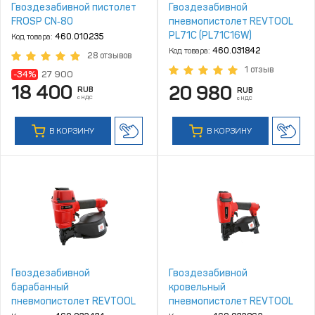
Гвоздезабивной пистолет
Гвоздезабивной
FROSP CN‑80
пневмопистолет REVTOOL
PL71C (PL71C16W)
Код товара:
460.010235
Код товара:
460.031842
28 отзывов
1 отзыв
-34%
27 900
18 400
20 980
RUB
RUB
с НДС
с НДС
В КОРЗИНУ
В КОРЗИНУ
Гвоздезабивной
Гвоздезабивной
барабанный
кровельный
пневмопистолет REVTOOL
пневмопистолет REVTOOL