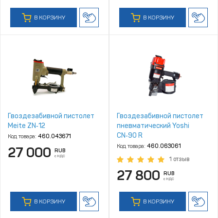
В КОРЗИНУ
В КОРЗИНУ
Гвоздезабивной пистолет
Гвоздезабивной пистолет
Meite ZN‑12
пневматический Yoshi
CN‑90 R
Код товара:
460.043671
Код товара:
460.063061
27 000
RUB
с НДС
1 отзыв
27 800
RUB
с НДС
В КОРЗИНУ
В КОРЗИНУ