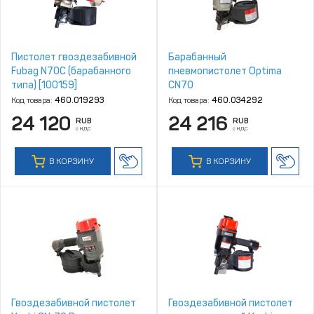
Пистолет гвоздезабивной
Барабанный
Fubag N70C (барабанного
пневмопистолет Optima
типа) [100159]
CN70
Код товара:
460.019293
Код товара:
460.034292
24 120
24 216
RUB
RUB
с НДС
с НДС
В КОРЗИНУ
В КОРЗИНУ
Гвоздезабивной пистолет
Гвоздезабивной пистолет