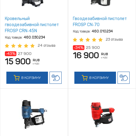
Кровельный
Гвоздезабивной пистолет
гвоздезабивной пистолет
FROSP CN‑70
FROSP CRN‑45N
Код товара:
460.010234
Код товара:
460.030234
23 отзыва
24 отзыва
-34%
25 900
16 900
-43%
27 900
RUB
с НДС
15 900
RUB
с НДС
В КОРЗИНУ
В КОРЗИНУ