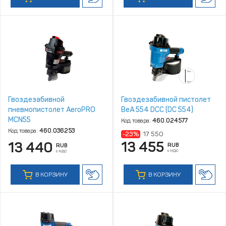
Гвоздезабивной
Гвоздезабивной пистолет
пневмопистолет AeroPRO
BeA 554 DCC (DC 554)
MCN55
Код товара:
460.024577
Код товара:
460.036253
-23%
17 550
13 455
13 440
RUB
RUB
с НДС
с НДС
В КОРЗИНУ
В КОРЗИНУ