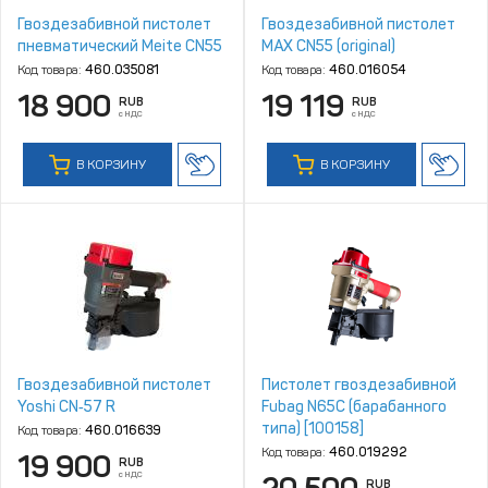
Гвоздезабивной пистолет
Гвоздезабивной пистолет
пневматический Meite CN55
MAX CN55 (original)
Код товара:
460.035081
Код товара:
460.016054
18 900
19 119
RUB
RUB
с НДС
с НДС
В КОРЗИНУ
В КОРЗИНУ
Гвоздезабивной пистолет
Пистолет гвоздезабивной
Yoshi CN‑57 R
Fubag N65C (барабанного
типа) [100158]
Код товара:
460.016639
Код товара:
460.019292
19 900
RUB
с НДС
RUB