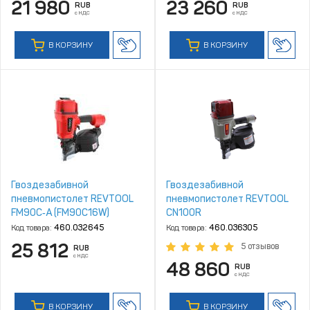
21 980
23 260
RUB
RUB
с НДС
с НДС
В КОРЗИНУ
В КОРЗИНУ
Гвоздезабивной
Гвоздезабивной
пневмопистолет REVTOOL
пневмопистолет REVTOOL
FM90C‑A (FM90C16W)
CN100R
Код товара:
460.032645
Код товара:
460.036305
25 812
5 отзывов
RUB
с НДС
48 860
RUB
с НДС
В КОРЗИНУ
В КОРЗИНУ