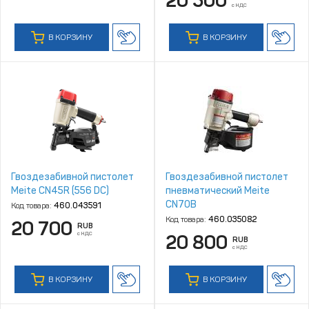
20 500
с НДС
В КОРЗИНУ
В КОРЗИНУ
Гвоздезабивной пистолет
Гвоздезабивной пистолет
Meite CN45R (556 DC)
пневматический Meite
CN70B
Код товара:
460.043591
Код товара:
460.035082
20 700
RUB
с НДС
20 800
RUB
с НДС
В КОРЗИНУ
В КОРЗИНУ