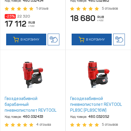
PL57C (арт. PL57C16W)
RF46C
Код товара:
460.032434
Код товара:
460.032862
1 отзыв
5 отзывов
18 680
-23%
22 320
RUB
с НДС
17 112
RUB
с НДС
В КОРЗИНУ
В КОРЗИНУ
Гвоздезабивной
Гвоздезабивной
барабанный
пневмопистолет REVTOOL
пневмопистолет REVTOOL
PL89C (PL89C16W)
PL80C (арт. PL80C16W)
Код товара:
460.032433
Код товара:
460.032052
4 отзыва
5 отзывов