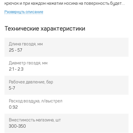
крючок и при каждом нажатии носика на поверхность будет
забиваться крепеж.
Развернуть описание
Технические характеристики
Длина гвоздя, мм
25 - 57
Диаметр гвоздя, мм
2.1 - 2.3
Рабочее давление, бар
5-7
Расход воздуха, л/выстрел
0.92
Вместимость магазина, шт
300-350