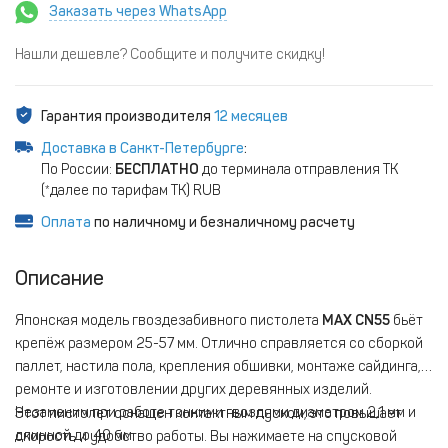
Заказать через WhatsApp
Нашли дешевле? Сообщите и получите скидку!
Гарантия производителя
12 месяцев
Доставка в Санкт-Петербурге
:
По России:
БЕСПЛАТНО
до терминала отправления ТК
(*далее по тарифам ТК) RUB
Оплата
по наличному и безналичному расчету
Описание
Японская модель гвоздезабивного пистолета
MAX
CN55
бьёт
крепёж размером 25-57 мм. Отлично справляется со сборкой
паллет, настила пола, крепления обшивки, монтаже сайдинга,
ремонте и изготовлении других деревянных изделий.
Незаменим при работе тонкими гвоздями диаметром 2,1 мм и
Этот пистолет оснащен контактным пуском, это повышает
длинной до 40 мм.
скорость и удобство работы. Вы нажимаете на спусковой