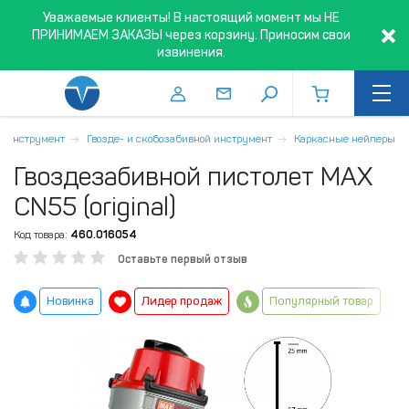
Уважаемые клиенты! В настоящий момент мы НЕ
ПРИНИМАЕМ ЗАКАЗЫ через корзину. Приносим свои
извинения.
й инструмент
Гвозде- и скобозабивной инструмент
Каркасные нейлеры
Гвоздезабивной пистолет MAX
CN55 (original)
Код товара:
460.016054
Оставьте первый отзыв
Новинка
Лидер продаж
Популярный товар