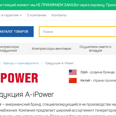
астоящий момент мы НЕ ПРИНИМАЕМ ЗАКАЗЫ через корзину. Прино
 и гарантия
О компании
Контакты
КАТАЛОГ ТОВАРОВ
омпрессоры
Осушители сжатого
Компрессоры винтовые
воздушные
воздуха
Бренды и производители
Продукция A-iPower
США
- родина бренда
Китай
- страна произ
дукция A-iPower
r
— американский бренд, специализирующийся на производстве на
набжения. Компания предлагает широкий ассортимент генераторов 