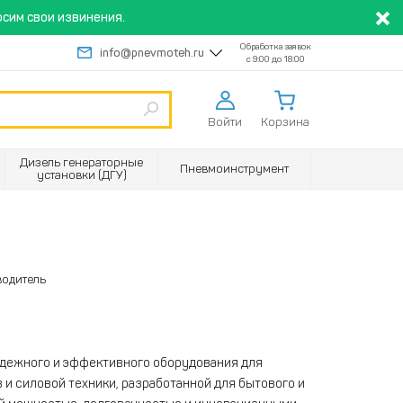
сим свои извинения.
Обработка заявок
info@pnevmoteh.ru
с 9:00 до 18:00
Войти
Корзина
Дизель генераторные
Пневмоинструмент
установки (ДГУ)
водитель
дежного и эффективного оборудования для
и силовой техники, разработанной для бытового и