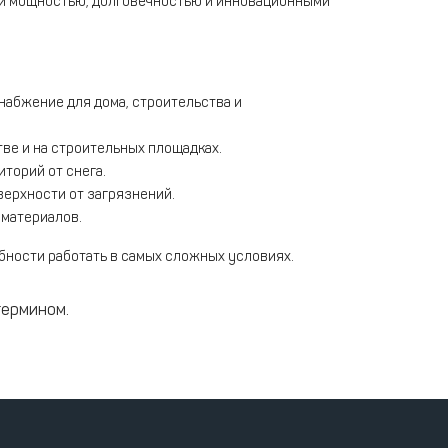
ой мощностью, долговечностью и инновационными
абжение для дома, строительства и
ве и на строительных площадках.
торий от снега.
ерхности от загрязнений.
материалов.
ности работать в самых сложных условиях.
термином.