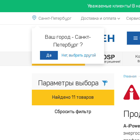
Уважаемые клиенты! В н
Санкт-Петербург
Доставка и оплата
Сервис
Ваш город -
Санкт-
Петербург ?
Нет, выбрать другой
Да
К
Акции
Главная
Параметры выбора
Найдено 11 товаров
Про
Сбросить фильтр
A-iPowe
энергос