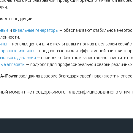
ионального использования. Продукция бренда отличается высок
ями.
мент продукции:
овые
и
дизельные генераторы
— обеспечивают стабильное энергосн
ленности.
мпы
— используются для откачки воды и полива в сельском хозяйст
борочные машины
— предназначены для эффективной очистки терри
ысокого давления
— позволяют быстро и качественно очистить пов
ные аппараты
— подходят для профессиональной сварки различных 
а
A-iPower
заслужила доверие благодаря своей надежности и способ
ный момент нет содержимого, классифицированного этим 