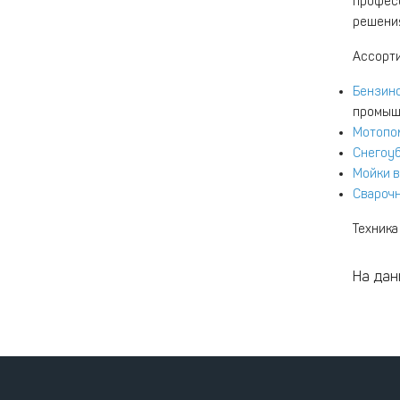
професс
решени
Ассорти
Бензин
промыш
Мотопо
Снегоу
Мойки в
Свароч
Техник
На дан