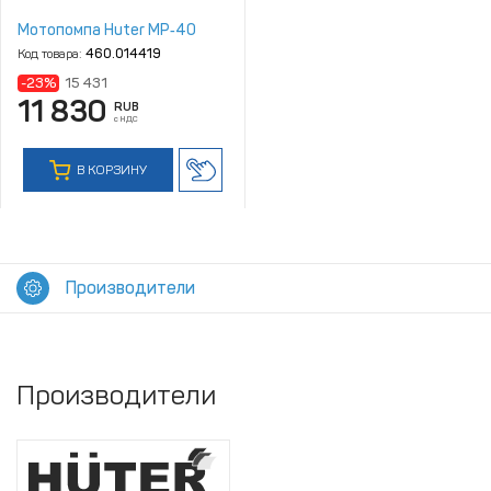
Мотопомпа Huter MP‑40
Код товара:
460.014419
-23%
15 431
11 830
RUB
с НДС
В КОРЗИНУ
Производители
Производители