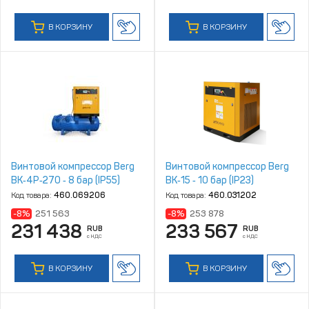
В КОРЗИНУ
В КОРЗИНУ
Винтовой компрессор Berg
Винтовой компрессор Berg
ВК‑4Р‑270 ‑ 8 бар (IP55)
ВК‑15 ‑ 10 бар (IP23)
Код товара:
460.069206
Код товара:
460.031202
-8%
251 563
-8%
253 878
231 438
233 567
RUB
RUB
с НДС
с НДС
В КОРЗИНУ
В КОРЗИНУ