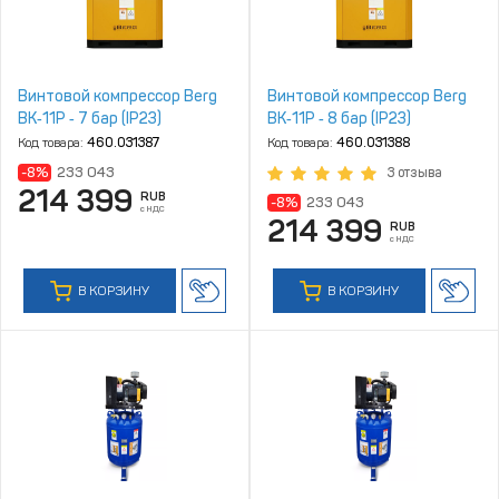
Винтовой компрессор Berg
Винтовой компрессор Berg
ВК‑11Р ‑ 7 бар (IP23)
ВК‑11Р ‑ 8 бар (IP23)
Код товара:
460.031387
Код товара:
460.031388
-8%
233 043
3 отзыва
214 399
RUB
-8%
233 043
с НДС
214 399
RUB
с НДС
В КОРЗИНУ
В КОРЗИНУ