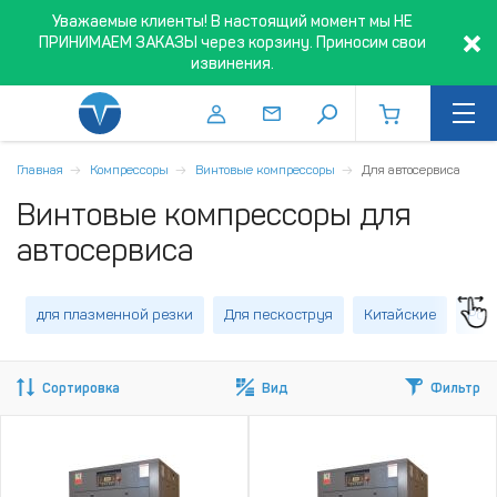
Уважаемые клиенты! В настоящий момент мы НЕ
ПРИНИМАЕМ ЗАКАЗЫ через корзину. Приносим свои
извинения.
Главная
Компрессоры
Винтовые компрессоры
Для автосервиса
Винтовые компрессоры для
автосервиса
для плазменной резки
Для пескоструя
Китайские
Рос
Сортировка
Вид
Фильтр