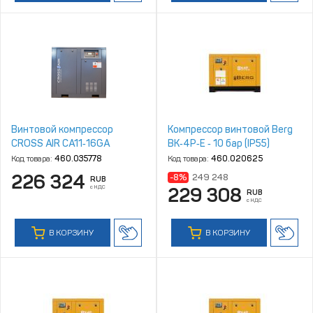
Винтовой компрессор
Компрессор винтовой Berg
CROSS AIR CA11‑16GA
ВК‑4Р‑Е ‑ 10 бар (IP55)
Код товара:
460.035778
Код товара:
460.020625
226 324
-8%
249 248
RUB
с НДС
229 308
RUB
с НДС
В КОРЗИНУ
В КОРЗИНУ