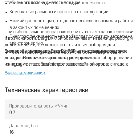
стабильного потока сжатого воздуха.
Высокая производительность и долговечность.
Компактные размеры и простота в эксплуатации.
Низкий уровень шума, что делает его идеальным для работы
в закрытых помещениях.
При выборе компрессора важно учитывать его характеристики
Энергоэффективность, что позволяет сократить затраты на
и возможности. Berg ВК-7,5Р обеспечивает надежную работу и
электроэнергию.
долговечность, что делает его отличным выбором для
бизнесов, нуждающихся в постоянном источнике сжатого
Винтовой компрессор Berg ВК-7,5Р - это идеальное решение
Простота обслуживания и возможность модернизации.
воздуха. Вы можете купить этот компрессор по
для обеспечения сжатым воздухом различного оборудования
конкурентоспособной цене с гарантией наличия на складе, а
и инструментов в вашей производственной среде.
также воспользоваться услугой доставки. Не упустите
Развернуть описание
возможность улучшить производственные процессы с
помощью этого качественного оборудования.
Технические характеристики
Производительность, м³/мин
0.7
Давление, бар
16