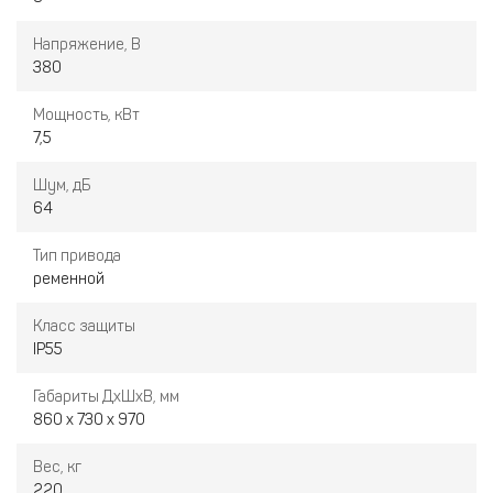
Напряжение, В
380
Мощность, кВт
7,5
Шум, дБ
64
Тип привода
ременной
Класс защиты
IP55
Габариты ДxШxВ, мм
860 x 730 x 970
Вес, кг
220