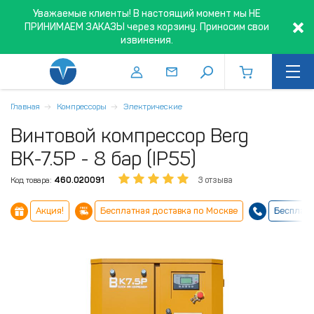
Уважаемые клиенты! В настоящий момент мы НЕ
ПРИНИМАЕМ ЗАКАЗЫ через корзину. Приносим свои
извинения.
Главная
Компрессоры
Электрические
Винтовой компрессор Berg
ВК-7.5Р - 8 бар (IP55)
Код товара:
460.020091
3 отзыва
Акция!
Бесплатная доставка по Москве
Бесплатн