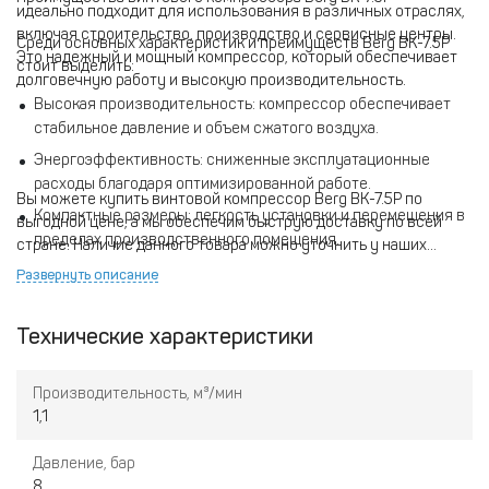
идеально подходит для использования в различных отраслях,
включая строительство, производство и сервисные центры.
Среди основных характеристик и преимуществ Berg ВК-7.5Р
Это надежный и мощный компрессор, который обеспечивает
стоит выделить:
долговечную работу и высокую производительность.
Высокая производительность: компрессор обеспечивает
стабильное давление и объем сжатого воздуха.
Энергоэффективность: сниженные эксплуатационные
расходы благодаря оптимизированной работе.
Вы можете купить винтовой компрессор Berg ВК-7.5Р по
Компактные размеры: легкость установки и перемещения в
выгодной цене, а мы обеспечим быструю доставку по всей
пределах производственного помещения.
стране. Наличие данного товара можно уточнить у наших
менеджеров. Также отметим, что аббревиатура ВК
Надежность: система защиты от перегрева и перегрузок
Развернуть описание
расшифровывается как Винтовой Компрессор, а цифра 7.5
для длительного срока службы.
указывает на мощность в лошадиных силах.
Технические характеристики
Производительность, м³/мин
1,1
Давление, бар
8