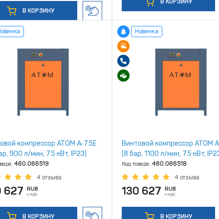
В КОРЗИНУ
В КОРЗИНУ
Новинка
Новинка
овой компрессор ATOM А‑7.5Е
Винтовой компрессор ATOM А
ар, 900 л/мин, 7.5 кВт, IP23)
(8 бар, 1100 л/мин, 7.5 кВт, IP2
овара:
460.066519
Код товара:
460.066518
4 отзыва
4 отзыва
0 627
130 627
RUB
RUB
с НДС
с НДС
В КОРЗИНУ
В КОРЗИНУ