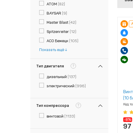
ATOM
(82)
BAYSAR
(9)
Master Blast
(42)
А
Spitzenreiter
(12)
АСО Бежецк
(105)
Показать ещё
?
Тип двигателя
дизельный
(137)
электрический
(996)
Винт
(10 б
Код т
?
Тип компрессора
винтовой
(1133)
-8%
97