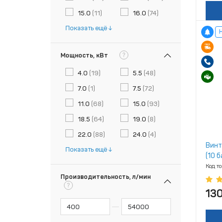
15.0
(11)
16.0
(74)
Показать ещё
?
Мощность, кВт
4.0
(19)
5.5
(48)
7.0
(1)
7.5
(72)
11.0
(68)
15.0
(93)
18.5
(64)
19.0
(8)
22.0
(88)
24.0
(4)
Винт
Показать ещё
(10 б
Код т
Производительность, л/мин
?
13