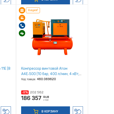
Акция!
11Е (8
Компрессор винтовой Атом
А4Е‑500 (10 бар, 400 л/мин, 4 кВт,
500л, IP23)
Код товара:
460.069620
-8%
202 562
186 357
RUB
с НДС
В КОРЗИНУ