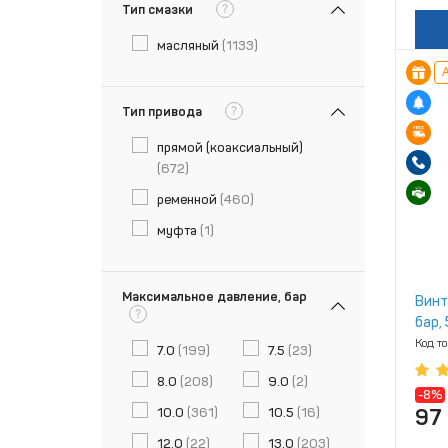
?
Тип смазки
масляный
(1133)
А
?
Тип привода
прямой (коаксиальный)
(672)
ременной
(460)
муфта
(1)
Максимальное давление, бар
Винт
?
бар, 
Код т
7.0
(199)
7.5
(23)
8.0
(208)
9.0
(2)
-8%
97
10.0
(361)
10.5
(16)
12.0
(22)
13.0
(203)