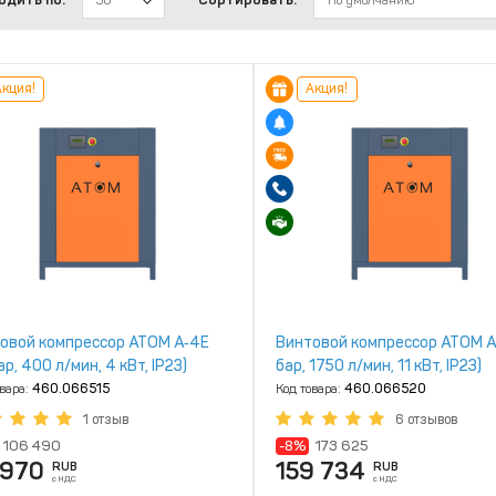
30
По умолчанию
кция!
Акция!
овой компрессор ATOM А‑4Е
Винтовой компрессор ATOM А‑
ар, 400 л/мин, 4 кВт, IP23)
бар, 1750 л/мин, 11 кВт, IP23)
овара:
460.066515
Код товара:
460.066520
1 отзыв
6 отзывов
106 490
-8%
173 625
 970
159 734
RUB
RUB
с НДС
с НДС