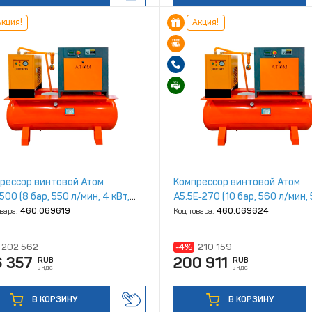
кция!
Акция!
рессор винтовой Атом
Компрессор винтовой Атом
00 (8 бар, 550 л/мин, 4 кВт,
А5.5Е‑270 (10 бар, 560 л/мин, 
 IP23)
кВт, 270л, IP23)
овара:
460.069619
Код товара:
460.069624
202 562
-4%
210 159
6 357
200 911
RUB
RUB
с НДС
с НДС
В КОРЗИНУ
В КОРЗИНУ