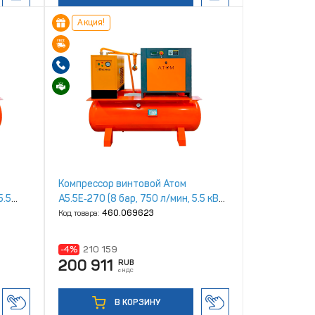
Акция!
Компрессор винтовой Атом
5.5
А5.5Е‑270 (8 бар, 750 л/мин, 5.5 кВт,
270л, IP23)
Код товара:
460.069623
-4%
210 159
200 911
RUB
с НДС
В КОРЗИНУ