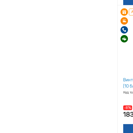
А
Винт
(10 б
Код т
-8%
18