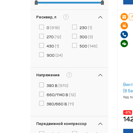
?
А
Ресивер, л
0
(916)
230
(1)
270
(12)
300
(3)
430
(1)
500
(146)
900
(24)
?
Напряжение
Винт
380 В
(970)
(8 ба
660/1140 В
(12)
Код т
380/660 В
(11)
-8%
14
Передвижной компрессор