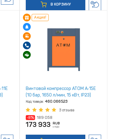
В КОРЗИНУ
Акция!
‑11Е
Винтовой компрессор ATOM А‑15Е
3)
(10 бар, 1650 л/мин, 15 кВт, IP23)
Код товара:
460.066523
3 отзыва
-8%
189 058
173 933
RUB
с НДС