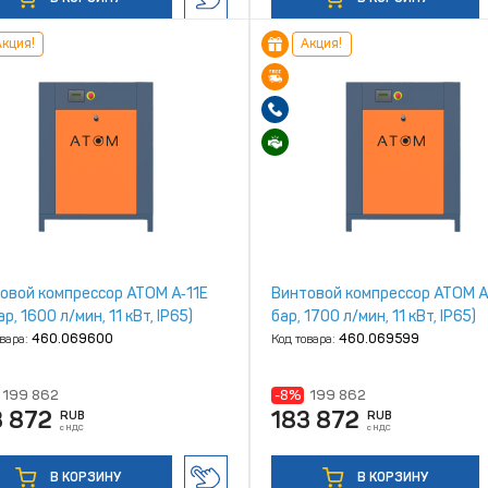
кция!
Акция!
овой компрессор ATOM А‑11Е
Винтовой компрессор ATOM А‑
ар, 1600 л/мин, 11 кВт, IP65)
бар, 1700 л/мин, 11 кВт, IP65)
овара:
460.069600
Код товара:
460.069599
199 862
-8%
199 862
3 872
183 872
RUB
RUB
с НДС
с НДС
В КОРЗИНУ
В КОРЗИНУ