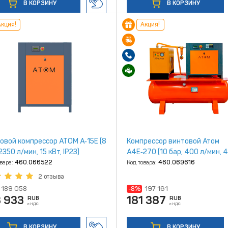
В КОРЗИНУ
В КОРЗИНУ
кция!
Акция!
овой компрессор ATOM А‑15Е (8
Компрессор винтовой Атом
2350 л/мин, 15 кВт, IP23)
А4Е‑270 (10 бар, 400 л/мин, 4
270л, IP23)
овара:
460.066522
Код товара:
460.069616
2 отзыва
189 058
-8%
197 161
3 933
181 387
RUB
RUB
с НДС
с НДС
В КОРЗИНУ
В КОРЗИНУ