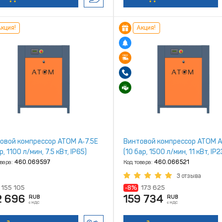
кция!
Акция!
овой компрессор ATOM А‑7.5Е
Винтовой компрессор ATOM А
р, 1100 л/мин, 7.5 кВт, IP65)
(10 бар, 1500 л/мин, 11 кВт, IP2
овара:
460.069597
Код товара:
460.066521
3 отзыва
155 105
-8%
173 625
2 696
159 734
RUB
RUB
с НДС
с НДС