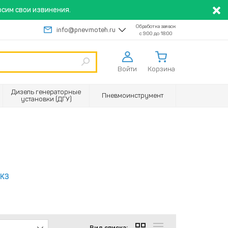
сим свои извинения.
Обработка заявок
info@pnevmoteh.ru
с 9:00 до 18:00
Войти
Корзина
Дизель генераторные
Пневмоинструмент
установки (ДГУ)
КЗ
Вид списка: