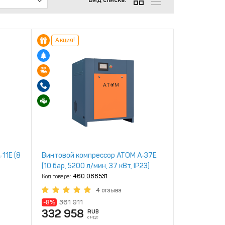
Акция!
11Е (8
Винтовой компрессор ATOM А‑37Е
(10 бар, 5200 л/мин, 37 кВт, IP23)
Код товара:
460.066531
4 отзыва
-8%
361 911
332 958
RUB
с НДС