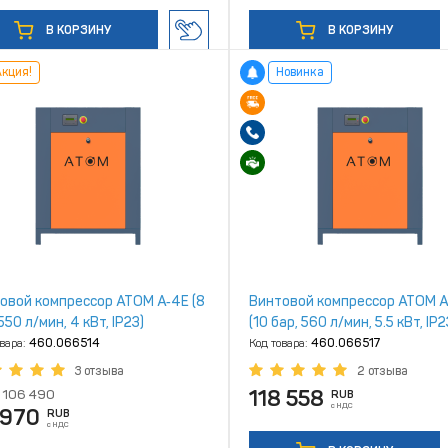
В КОРЗИНУ
В КОРЗИНУ
кция!
Новинка
овой компрессор ATOM А‑4Е (8
Винтовой компрессор ATOM А
550 л/мин, 4 кВт, IP23)
(10 бар, 560 л/мин, 5.5 кВт, IP2
овара:
460.066514
Код товара:
460.066517
3 отзыва
2 отзыва
118 558
106 490
RUB
с НДС
 970
RUB
с НДС