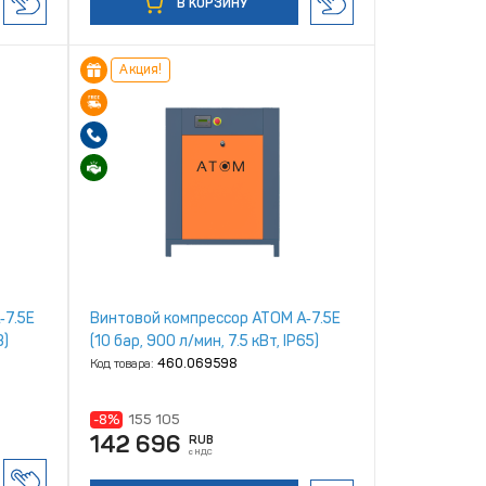
В КОРЗИНУ
Акция!
‑7.5Е
Винтовой компрессор ATOM А‑7.5Е
3)
(10 бар, 900 л/мин, 7.5 кВт, IP65)
Код товара:
460.069598
-8%
155 105
142 696
RUB
с НДС