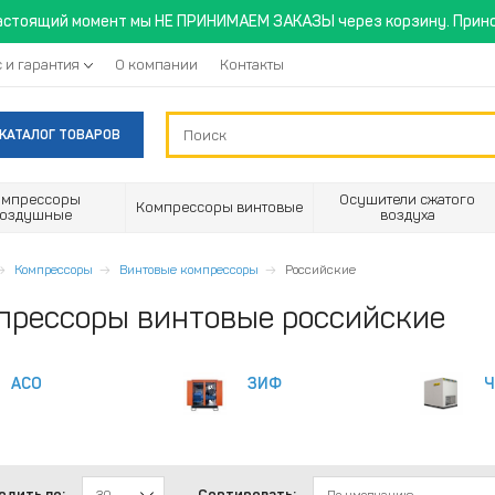
астоящий момент мы НЕ ПРИНИМАЕМ ЗАКАЗЫ через корзину. Прино
 и гарантия
О компании
Контакты
КАТАЛОГ ТОВАРОВ
омпрессоры
Осушители сжатого
Компрессоры винтовые
воздушные
воздуха
Компрессоры
Винтовые компрессоры
Российские
прессоры винтовые российские
АСО
ЗИФ
Ч
одить по:
Сортировать: