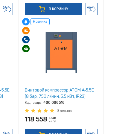
В КОРЗИНУ
Новинка
‑5.5Е
Винтовой компрессор ATOM А‑5.5Е
3)
(8 бар, 750 л/мин, 5.5 кВт, IP23)
Код товара:
460.066516
3 отзыва
118 558
RUB
с НДС