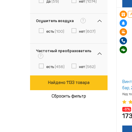
да
(59)
нет
(1074)
А
?
Осушитель воздуха
есть
(100)
нет
(607)
Частотный преобразователь
?
есть
(456)
нет
(562)
Винт
Найдено 1133 товара
бар, 
Код т
Сбросить фильтр
-8%
17