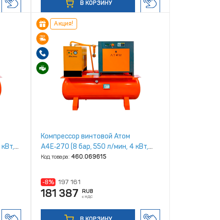
В КОРЗИНУ
Акция!
Компрессор винтовой Атом
 кВт,
А4Е‑270 (8 бар, 550 л/мин, 4 кВт,
270л, IP23)
Код товара:
460.069615
-8%
197 161
181 387
RUB
с НДС
В КОРЗИНУ