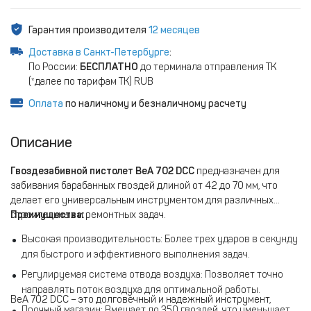
Гарантия производителя
12 месяцев
Доставка в Санкт-Петербурге
:
По России:
БЕСПЛАТНО
до терминала отправления ТК
(*далее по тарифам ТК) RUB
Оплата
по наличному и безналичному расчету
Описание
Гвоздезабивной пистолет BeA 702 DCC
предназначен для
забивания барабанных гвоздей длиной от 42 до 70 мм, что
делает его универсальным инструментом для различных
строительных и ремонтных задач.
Преимущества:
Высокая производительность: Более трех ударов в секунду
для быстрого и эффективного выполнения задач.
Регулируемая система отвода воздуха: Позволяет точно
направлять поток воздуха для оптимальной работы.
BeA 702 DCC – это долговечный и надежный инструмент,
Прочный магазин: Вмещает до 350 гвоздей, что уменьшает