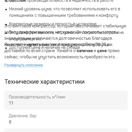
процессов.
Высокая производительность и надежность в работе.
Низкий уровень шума, что позволяет использовать его в
помещениях с повышенными требованиями к комфорту.
Компактные размеры и легкость в установке.
Это винтовой компрессор, который обеспечивает стабильную
работу даже при высоких нагрузках. Он полностью готов к
Энергоэффективность, что помогает сократить затраты на
эксплуатации и отличается долговечностью благодаря
электроэнергию.
качественным материалам и продуманной конструкции.
Вы можете
купить
винтовой компрессор Berg ВК 7.5 с
Доступная цена и наличие на складе.
доставкой по всей стране. Узнайте о
наличии
и
цене
прямо
сейчас, чтобы не упустить возможность приобрести это
мощное оборудование для вашего бизнеса. Напоминаем, что
Развернуть описание
ВК - это модель компрессора, где 7.5 обозначает мощность в
кВт, а 8 бар - максимальное давление в бар.
Технические характеристики
Производительность, м³/мин
1.1
Давление, бар
8