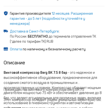
Гарантия производителя
12 месяцев. Расширенная
гарантия - до 5 лет (подробности уточняйте у
менеджера)
Доставка в Санкт-Петербурге
:
По России:
БЕСПЛАТНО
до терминала отправления ТК
(*далее по тарифам ТК) RUB
Оплата
по наличному и безналичному расчету
Описание
Винтовой компрессор Berg ВК 7.5 8 бар
- это надежное и
высокоэффективное оборудование, предназначенное для
создания сжатого воздуха в промышленных и
производственных условиях. Компрессор обладает мощным
Преимущества винтового компрессора Berg ВК 7.5
двигателем мощностью 7.5 кВт и обеспечивает давление до 8
бар, что делает его идеальным для различных задач, включая
Этот компрессор обладает рядом уникальных характеристик:
использование в пневмоинструментах и автоматизации