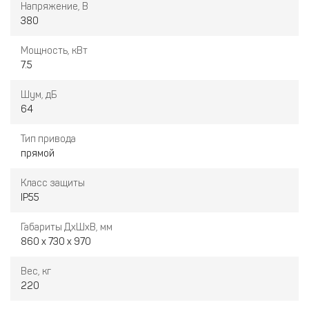
Напряжение, В
380
Мощность, кВт
7.5
Шум, дБ
64
Тип привода
прямой
Класс защиты
IP55
Габариты ДxШxВ, мм
860 x 730 x 970
Вес, кг
220