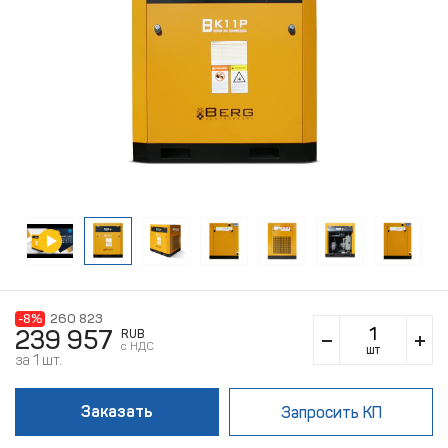
-8%
260 823
239 957
RUB
c НДС
шт
за 1 шт.
Заказать
Запросить КП