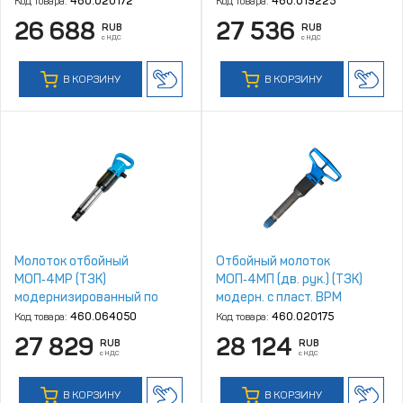
Код товара:
460.020172
Код товара:
460.019225
26 688
27 536
RUB
RUB
с НДС
с НДС
В КОРЗИНУ
В КОРЗИНУ
Молоток отбойный
Отбойный молоток
МОП‑4МР (ТЗК)
МОП‑4МП (дв. рук.) (ТЗК)
модернизированный по
модерн. с пласт. ВРМ
типу МО с пластиковой
Код товара:
460.064050
Код товара:
460.020175
рукояткой
27 829
28 124
RUB
RUB
с НДС
с НДС
В КОРЗИНУ
В КОРЗИНУ