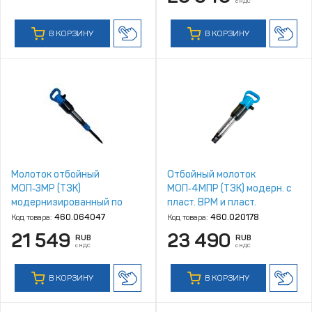
с НДС
В КОРЗИНУ
В КОРЗИНУ
Молоток отбойный
Отбойный молоток
МОП‑3МР (ТЗК)
МОП‑4МПР (ТЗК) модерн. с
модернизированный по
пласт. ВРМ и пласт.
типу МОП‑3М с пластиковой
рукояткой
Код товара:
460.064047
Код товара:
460.020178
рукояткой
21 549
23 490
RUB
RUB
с НДС
с НДС
В КОРЗИНУ
В КОРЗИНУ