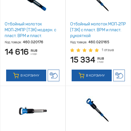
Отбойный молоток
Отбойный молоток МОП‑2ПР
МОП‑2МПР (ТЗК) модерн. с
(ТЗК) с пласт. ВРМ и пласт.
пласт. ВРМ и пласт.
рукояткой
рукояткой
Код товара:
460.020176
Код товара:
460.020165
14 616
1 отзыв
RUB
с НДС
15 334
RUB
с НДС
В КОРЗИНУ
В КОРЗИНУ