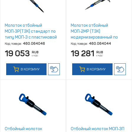
Молоток отбойный
Молоток отбойный
МОП‑3Р(ТЗК) стандарт по
МОП‑2МР (ТЗК)
типу МОП‑3 с пластиковой
модернизированный по
рукояткой
типу МОП‑2М с пластиковой
Код товара:
460.064046
Код товара:
460.064044
рукояткой
19 053
19 281
RUB
RUB
с НДС
с НДС
В КОРЗИНУ
В КОРЗИНУ
Отбойный молоток
Отбойный молоток МОП‑3П