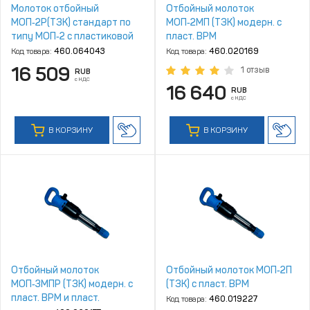
Молоток отбойный
Отбойный молоток
МОП‑2Р(ТЗК) стандарт по
МОП‑2МП (ТЗК) модерн. с
типу МОП‑2 с пластиковой
пласт. ВРМ
рукояткой
Код товара:
460.064043
Код товара:
460.020169
16 509
1 отзыв
RUB
с НДС
16 640
RUB
с НДС
В КОРЗИНУ
В КОРЗИНУ
Отбойный молоток
Отбойный молоток МОП‑2П
МОП‑3МПР (ТЗК) модерн. с
(ТЗК) с пласт. ВРМ
пласт. ВРМ и пласт.
Код товара:
460.019227