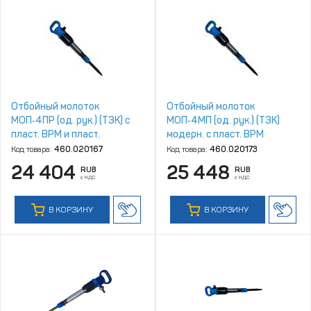
Отбойный молоток
Отбойный молоток
МОП‑4ПР (од. рук.) (ТЗК) с
МОП‑4МП (од. рук.) (ТЗК)
пласт. ВРМ и пласт.
модерн. с пласт. ВРМ
рукояткой
Код товара:
460.020167
Код товара:
460.020173
24 404
25 448
RUB
RUB
с НДС
с НДС
В КОРЗИНУ
В КОРЗИНУ