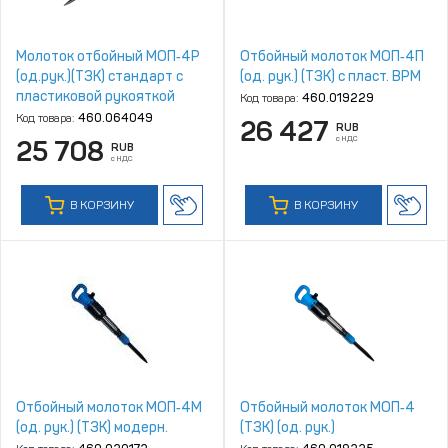
Молоток отбойный МОП‑4Р
Отбойный молоток МОП‑4П
(од.рук.)(ТЗК) стандарт с
(од. рук.) (ТЗК) с пласт. ВРМ
пластиковой рукояткой
Код товара:
460.019229
Код товара:
460.064049
26 427
RUB
с НДС
25 708
RUB
с НДС
В КОРЗИНУ
В КОРЗИНУ
Отбойный молоток МОП‑4М
Отбойный молоток МОП‑4
(од. рук.) (ТЗК) модерн.
(ТЗК) (од. рук.)