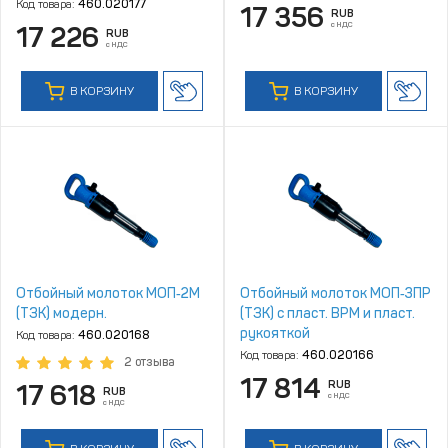
рукояткой
Код товара:
460.020177
17 356
RUB
с НДС
17 226
RUB
с НДС
В КОРЗИНУ
В КОРЗИНУ
Отбойный молоток МОП‑2М
Отбойный молоток МОП‑3ПР
(ТЗК) модерн.
(ТЗК) с пласт. ВРМ и пласт.
рукояткой
Код товара:
460.020168
Код товара:
460.020166
2 отзыва
17 814
RUB
17 618
RUB
с НДС
с НДС