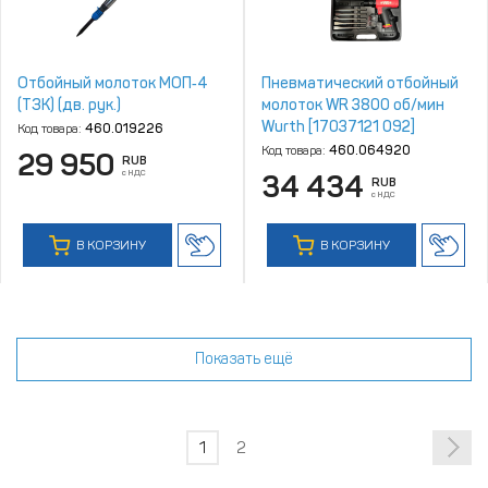
Отбойный молоток МОП‑4
Пневматический отбойный
(ТЗК) (дв. рук.)
молоток WR 3800 об/мин
Wurth [17037121 092]
Код товара:
460.019226
Код товара:
460.064920
29 950
RUB
с НДС
34 434
RUB
с НДС
В КОРЗИНУ
В КОРЗИНУ
Показать ещё
1
2