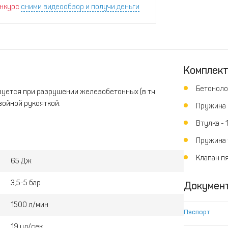
нкурс
сними видеообзор и получи деньги
Комплек
Бетонол
зуется при разрушении железобетонных (в т.ч.
войной рукояткой.
Пружина 
Втулка - 
Пружина т
Клапан пя
65 Дж
3,5-5 бар
Докумен
1500 л/мин
Паспорт
19 уд/сек