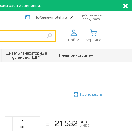
сим свои извинения.
Обработка заявок
info@pnevmoteh.ru
с 9:00 до 18:00
Войти
Корзина
Дизель генераторные
Пневмоинструмент
установки (ДГУ)
Распечатать
21 532
RUB
с НДС
шт