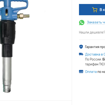
В 
Заказать ч
Нашли дешевле? 
Гарантия п
Доставка в 
По России:
Б
тарифам ТК)
Оплата
по н