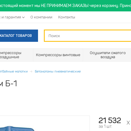
астоящий момент мы НЕ ПРИНИМАЕМ ЗАКАЗЫ через корзину. Прино
 и гарантия
О компании
Контакты
КАТАЛОГ ТОВАРОВ
омпрессоры
Осушители сжатого
Компрессоры винтовые
воздушные
воздуха
отбойные молотки
Бетоноломы пневматические
м Б-1
21 532
за 1 шт.