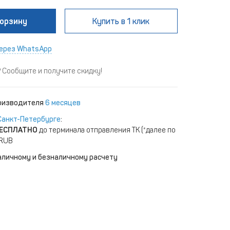
корзину
Купить
в 1 клик
ерез WhatsApp
Сообщите и получите скидку!
роизводителя
6 месяцев
Санкт-Петербурге
:
ЕСПЛАТНО
до терминала отправления ТК (*далее по
 RUB
аличному и безналичному расчету