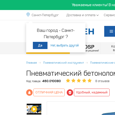
Уважаемые клиенты! В н
Санкт-Петербург
Доставка и оплата
Сервис
Ваш город -
Санкт-
Петербург ?
Нет, выбрать другой
Да
К
Акции
Главная
Пневматический инструмент
Пневматические 
Пневматический бетоноло
Код товара:
460.010080
8 отзывов
ОТЛИЧНАЯ ЦЕНА
Удобный, надежный