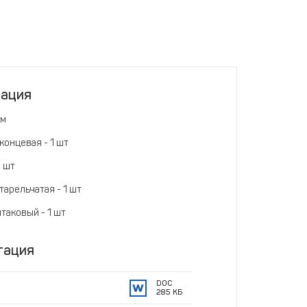
тация
ом
концевая - 1 шт
1 шт
арельчатая - 1 шт
таковый - 1 шт
тация
DOC
285 КБ