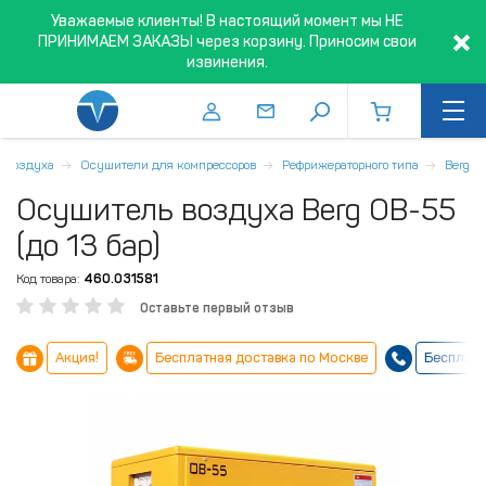
Уважаемые клиенты! В настоящий момент мы НЕ
ПРИНИМАЕМ ЗАКАЗЫ через корзину. Приносим свои
извинения.
а воздуха
Осушители для компрессоров
Рефрижераторного типа
Berg
Осушитель воздуха Berg ОВ-55
(до 13 бар)
Код товара:
460.031581
Оставьте первый отзыв
Акция!
Бесплатная доставка по Москве
Бесплатн