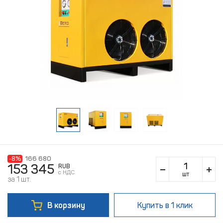
-8%
166 680
153 345
RUB
c НДС
шт
за 1 шт.
В корзину
Купить
в 1 клик