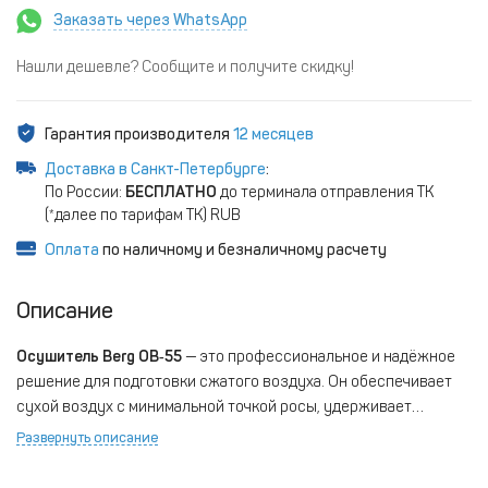
Заказать через WhatsApp
Нашли дешевле? Сообщите и получите скидку!
Гарантия производителя
12 месяцев
Доставка в Санкт-Петербурге
:
По России:
БЕСПЛАТНО
до терминала отправления ТК
(*далее по тарифам ТК) RUB
Оплата
по наличному и безналичному расчету
Описание
Осушитель Berg ОВ‑55
— это профессиональное и надёжное
решение для подготовки сжатого воздуха. Он обеспечивает
сухой воздух с минимальной точкой росы, удерживает
давление до 13–16 бар, а его высокая производительность и
Развернуть описание
простота обслуживания делают его отличным выбором для
промышленности, автосервиса и других профильных сфер.