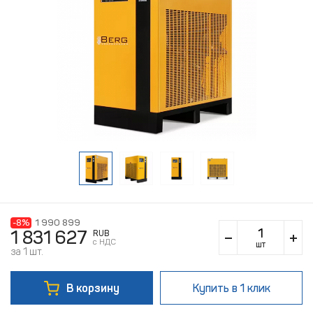
-8%
1 990 899
1 831 627
RUB
c НДС
шт
за 1 шт.
В корзину
Купить
в 1 клик