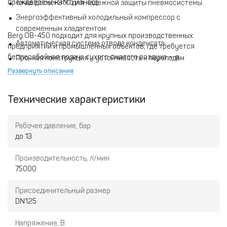
преждевременного износа.
Точка росы +3 °C для надежной защиты пневмосистемы.
Энергоэффективный холодильный компрессор с
современным хладагентом.
Berg ОВ-450 подходит для крупных производственных
Автоматическая система отвода конденсата.
предприятий и промышленных объектов, где требуется
бесперебойная подача сухого сжатого воздуха — в
Прочная конструкция и устойчивость к перепадам
машиностроении, металлургии, химической и пищевой
температуры и давления.
Развернуть описание
промышленности.
Удобный доступ к узлам для технического обслуживания.
Технические характеристики
Рабочее давление, бар
до 13
Производительность, л/мин
75000
Присоединительный размер
DN125
Напряжение, В