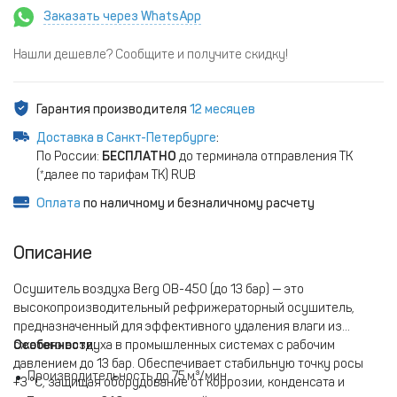
Заказать через WhatsApp
Нашли дешевле? Сообщите и получите скидку!
Гарантия производителя
12 месяцев
Доставка в Санкт-Петербурге
:
По России:
БЕСПЛАТНО
до терминала отправления ТК
(*далее по тарифам ТК) RUB
Оплата
по наличному и безналичному расчету
Описание
Осушитель воздуха Berg ОВ-450 (до 13 бар) — это
высокопроизводительный рефрижераторный осушитель,
предназначенный для эффективного удаления влаги из
сжатого воздуха в промышленных системах с рабочим
Особенности:
давлением до 13 бар. Обеспечивает стабильную точку росы
Производительность до 75 м³/мин.
+3 °C, защищая оборудование от коррозии, конденсата и