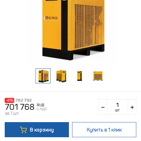
-8%
762 792
701 768
RUB
c НДС
шт
за 1 шт.
В корзину
Купить
в 1 клик