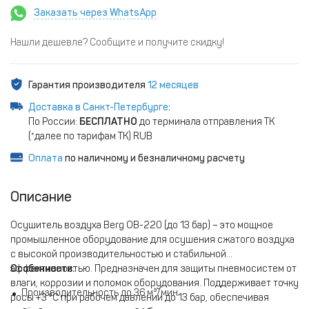
Заказать через WhatsApp
Нашли дешевле? Сообщите и получите скидку!
Гарантия производителя
12 месяцев
Доставка в Санкт-Петербурге
:
По России:
БЕСПЛАТНО
до терминала отправления ТК
(*далее по тарифам ТК) RUB
Оплата
по наличному и безналичному расчету
Описание
Осушитель воздуха Berg ОВ-220 (до 13 бар) – это мощное
промышленное оборудование для осушения сжатого воздуха
с высокой производительностью и стабильной
эффективностью. Предназначен для защиты пневмосистем от
Особенности:
влаги, коррозии и поломок оборудования. Поддерживает точку
Производительность до 36 м³/мин.
росы +3 °C при рабочем давлении до 13 бар, обеспечивая