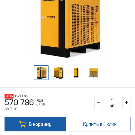
-8%
620 420
570 786
RUB
c НДС
шт
за 1 шт.
В корзину
Купить
в 1 клик