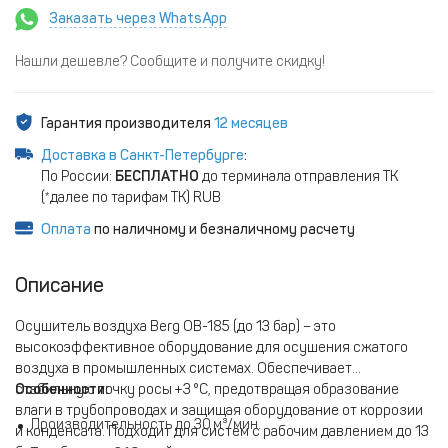
Заказать через WhatsApp
Нашли дешевле? Сообщите и получите скидку!
Гарантия производителя
12 месяцев
Доставка в Санкт-Петербурге
:
По России:
БЕСПЛАТНО
до терминала отправления ТК
(*далее по тарифам ТК) RUB
Оплата
по наличному и безналичному расчету
Описание
Осушитель воздуха Berg ОВ-185 (до 13 бар) – это
высокоэффективное оборудование для осушения сжатого
воздуха в промышленных системах. Обеспечивает
стабильную точку росы +3 °C, предотвращая образование
Особенности:
влаги в трубопроводах и защищая оборудование от коррозии
Производительность до 30 м³/мин.
и конденсата. Подходит для систем с рабочим давлением до 13