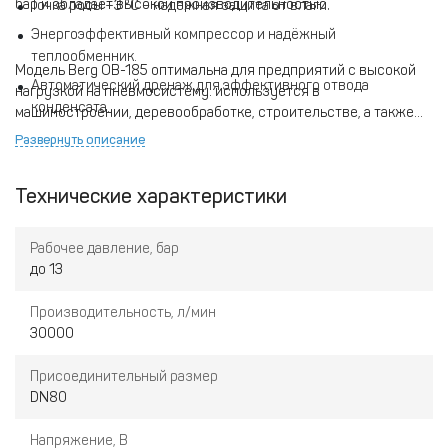
бар и обладает высокой производительностью.
Точка росы +3 °C – надежная защита от влаги.
Энергоэффективный компрессор и надёжный
теплообменник.
Модель Berg ОВ-185 оптимальна для предприятий с высокой
Автоматический дренаж для эффективного отвода
нагрузкой на пневмосистему: используется в
конденсата.
машиностроении, деревообработке, строительстве, а также
других отраслях, где требуется стабильная и сухая подача
Устойчивость к перепадам температур и давлений.
Развернуть описание
сжатого воздуха.
Удобство монтажа и простота обслуживания.
Технические характеристики
Рабочее давление, бар
до 13
Производительность, л/мин
30000
Присоединительный размер
DN80
Напряжение, В