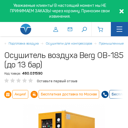
Уважаемые клиенты! В настоящий момент мы НЕ
ПРИНИМАЕМ ЗАКАЗЫ через корзину. Приносим свои
извинения.
я
Подготовка воздуха
Осушители для компрессоров
Промышленные
Осушитель воздуха Berg ОВ-185
(до 13 бар)
Код товара:
460.031590
Оставьте первый отзыв
Акция!
Бесплатная доставка по Москве
Бесплатн