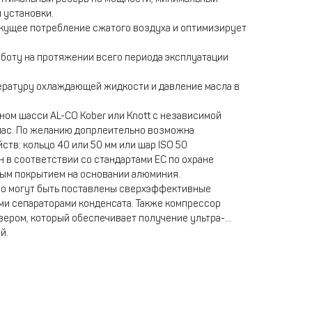
 установки.
кущее потребление сжатого воздуха и оптимизирует
аботу на протяжении всего периода эксплуатации
ературу охлаждающей жидкости и давление масла в
ом шасси AL-CO Kober или Knott с независимой
/час. По желанию допрлеительно возможна
тв: кольцо 40 или 50 мм или шар ISO 50
в соответствии со стандартами ЕС по охране
м покрытием на основании алюминия.
о могут быть поставлены сверхэффективные
ми сепараторами конденсата. Также компрессор
ером, который обеспечивает получение ультра-
й.