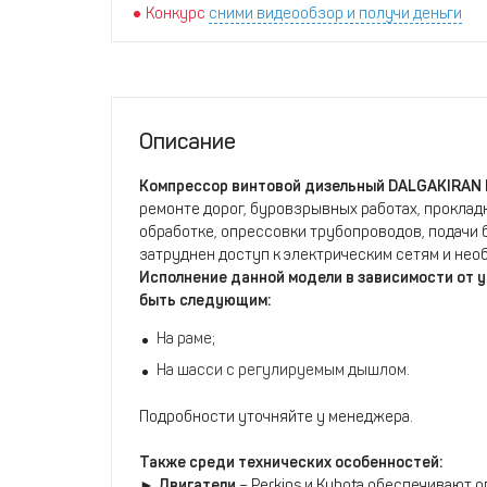
Конкурс
сними видеообзор и получи деньги
Описание
Компрессор винтовой дизельный DALGAKIRAN 
ремонте дорог, буровзрывных работах, проклад
обработке, опрессовки трубопроводов, подачи б
затруднен доступ к электрическим сетям и не
Исполнение данной модели в зависимости от 
быть следующим:
На раме;
На шасси с регулируемым дышлом.
Подробности уточняйте у менеджера.
Также среди технических особенностей:
►
Двигатели
– Perkins и Kubota обеспечивают