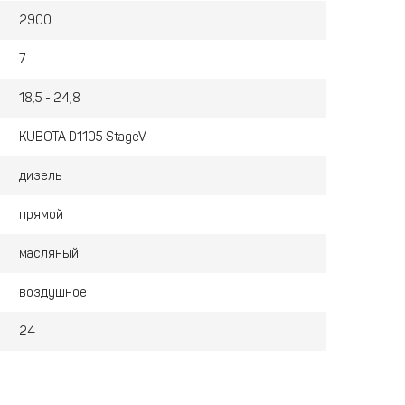
2900
7
18,5 - 24,8
KUBOTA D1105 StageV
дизель
прямой
масляный
воздушное
24