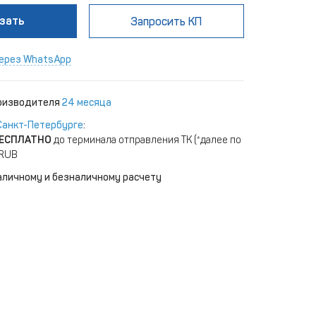
зать
Запросить КП
ерез WhatsApp
роизводителя
24 месяца
Санкт-Петербурге
:
ЕСПЛАТНО
до терминала отправления ТК (*далее по
 RUB
аличному и безналичному расчету