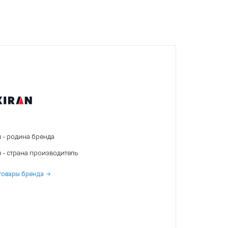
я
- родина бренда
я
- страна производитель
товары бренда