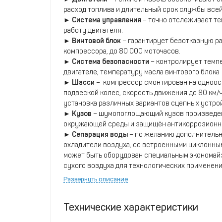
расход топлива и длительный срок службы всей
►
Cистема управления
– точно отслеживает те
работу двигателя.
►
Винтовой блок
– гарантирует безотказную р
компрессора, до 80 000 моточасов.
►
Система безопасности
– контролирует темп
двигателе, температуру масла винтового блока
►
Шасси
–
компрессор смонтирован на одноосн
подвеской колес, скорость движения до 80 км
установка различных вариантов сцепных устройс
►
Кузов
– шумопоглощающий кузов произведен 
окружающей среды и защищён антикоррозионны
►
Сепарация воды
– по желанию дополнительн
охладители воздуха, со встроенными циклонны
может быть оборудован специальным экономайз
сухого воздуха для технологических применени
Развернуть описание
Технические характеристики