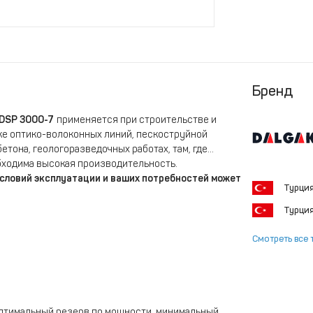
Бренд
DSP 3000-7
применяется при строительстве и
ке оптико-волоконных линий, пескоструйной
етона, геологоразведочных работах, там, где
обходима высокая производительность.
условий эксплуатации и ваших потребностей может
Турци
Турци
Смотреть все 
 оптимальный резерв по мощности, минимальный