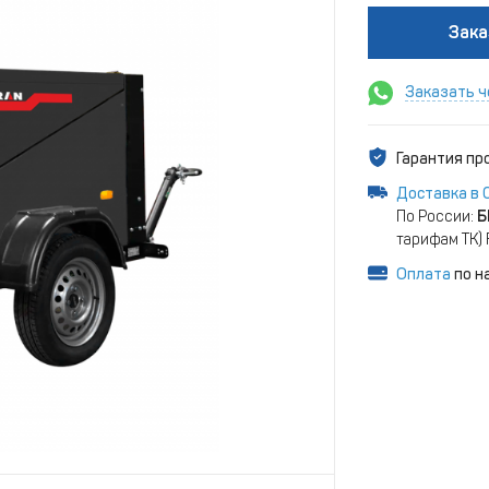
Зака
Заказать ч
Гарантия п
Доставка в 
По России:
Б
тарифам ТК)
Оплата
по н