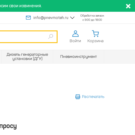
сим свои извинения.
Обработка заявок
info@pnevmoteh.ru
с 9:00 до 18:00
Войти
Корзина
Дизель генераторные
Пневмоинструмент
установки (ДГУ)
Распечатать
просу