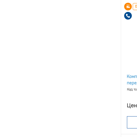
Б
Комп
пере
Код т
Цен