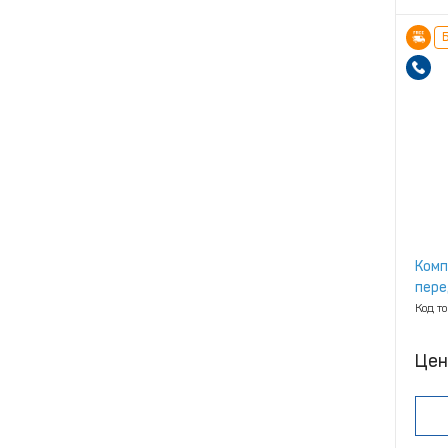
Б
Комп
пере
Код т
Цен