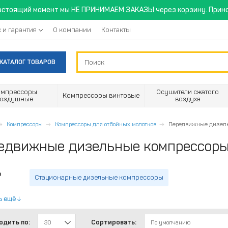
астоящий момент мы НЕ ПРИНИМАЕМ ЗАКАЗЫ через корзину. Прино
 и гарантия
О компании
Контакты
КАТАЛОГ ТОВАРОВ
омпрессоры
Осушители сжатого
Компрессоры винтовые
воздушные
воздуха
Компрессоры
Компрессоры для отбойных молотков
Передвижные дизел
едвижные дизельные компрессор
е
Стационарные дизельные компрессоры
ь ещё
одить по:
Сортировать:
30
По умолчанию