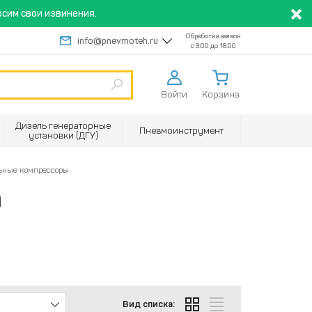
сим свои извинения.
Обработка заявок
info@pnevmoteh.ru
с 9:00 до 18:00
Войти
Корзина
Дизель генераторные
Пневмоинструмент
установки (ДГУ)
ьные компрессоры
ы
Вид списка: