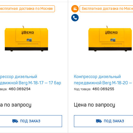
есплатная доставка по Москве
Бесплатная доставка по Моск
рессор дизельный
Компрессор дизельный
движной Berg М‑18‑17 — 17 бар
передвижной Berg М‑18‑20 —
бар
овара:
460.069254
Код товара:
460.069255
а по запросу
Цена по запросу
ПОД ЗАКАЗ
ПОД ЗАКАЗ