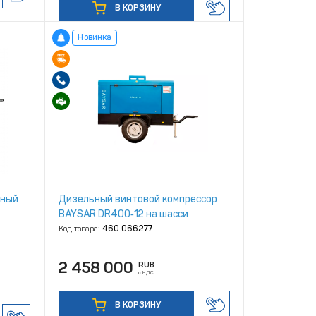
В КОРЗИНУ
Новинка
ьный
Дизельный винтовой компрессор
BAYSAR DR400‑12 на шасси
Код товара:
460.066277
2 458 000
RUB
с НДС
В КОРЗИНУ