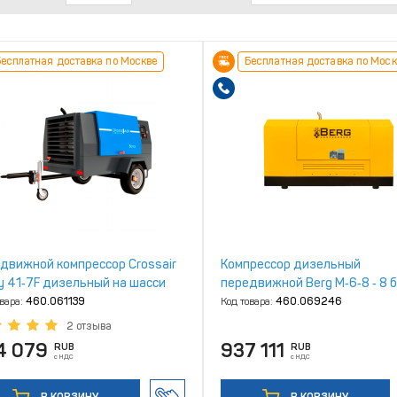
есплатная доставка по Москве
Бесплатная доставка по Моск
движной компрессор Crossair
Компрессор дизельный
y 41‑7F дизельный на шасси
передвижной Berg М‑6‑8 ‑ 8 
овара:
460.061139
Код товара:
460.069246
2 отзыва
4 079
937 111
RUB
RUB
с НДС
с НДС