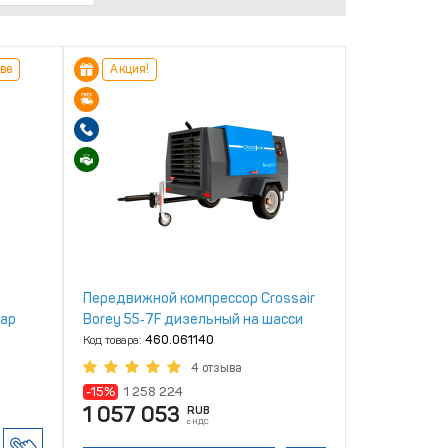
ве
Акция!
Передвижной компрессор Crossair
бар
Borey 55‑7F дизельный на шасси
Код товара:
460.061140
4 отзыва
-15%
1 258 224
1 057 053
RUB
с НДС