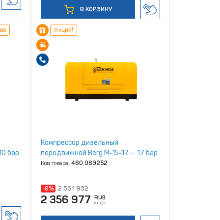
В КОРЗИНУ
ве
Акция!
Компрессор дизельный
10 бар
передвижной Berg М‑15‑17 — 17 бар
Код товара:
460.069252
-8%
2 561 932
2 356 977
RUB
с НДС