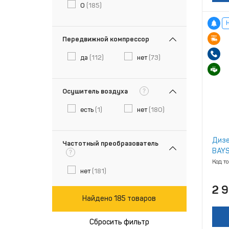
0
(185)
Передвижной компрессор
да
(112)
нет
(73)
?
Осушитель воздуха
есть
(1)
нет
(180)
Дизе
Частотный преобразователь
BAYS
?
Код т
нет
(181)
2 
Найдено 185 товаров
Сбросить фильтр