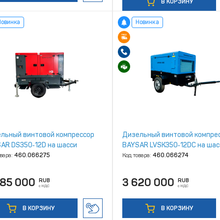
В КОРЗИНУ
Новинка
Новинка
льный винтовой компрессор
Дизельный винтовой компре
AR DS350‑12D на шасси
BAYSAR LVSK350‑12DС на шас
овара:
460.066275
Код товара:
460.066274
985 000
3 620 000
RUB
RUB
с НДС
с НДС
В КОРЗИНУ
В КОРЗИНУ