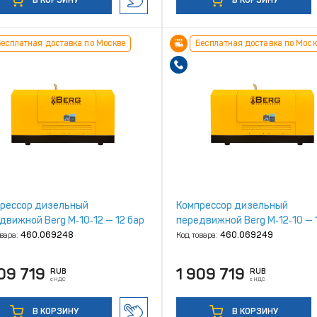
В КОРЗИНУ
В КОРЗИНУ
есплатная доставка по Москве
Бесплатная доставка по Моск
рессор дизельный
Компрессор дизельный
движной Berg М‑10‑12 — 12 бар
передвижной Berg М‑12‑10 — 
овара:
460.069248
Код товара:
460.069249
09 719
1 909 719
RUB
RUB
с НДС
с НДС
В КОРЗИНУ
В КОРЗИНУ