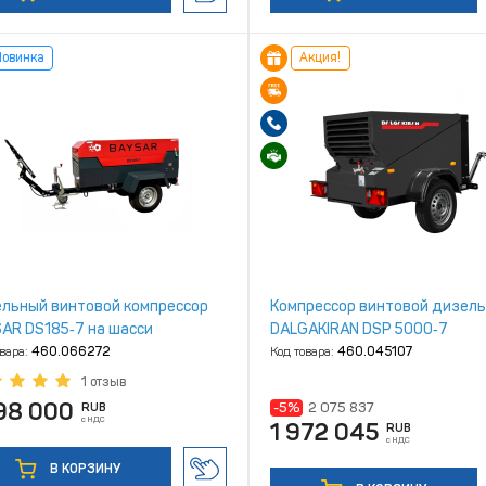
Новинка
Акция!
льный винтовой компрессор
Компрессор винтовой дизел
AR DS185‑7 на шасси
DALGAKIRAN DSP 5000‑7
овара:
460.066272
Код товара:
460.045107
1 отзыв
598 000
-5%
2 075 837
RUB
с НДС
1 972 045
RUB
с НДС
В КОРЗИНУ