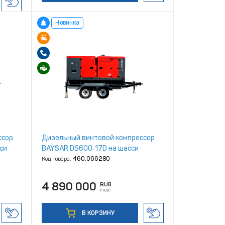
Новинка
ссор
Дизельный винтовой компрессор
си
BAYSAR DS600‑17D на шасси
Код товара:
460.066280
4 890 000
RUB
с НДС
В КОРЗИНУ