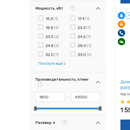
?
Мощность, кВт
15.3
(1)
17.4
(1)
18.9
(3)
23.3
(1)
23.5
(2)
24.2
(1)
24.8
(2)
26.0
(1)
32.0
(1)
33.0
(5)
Показать ещё
Производительность, л/мин
Дизе
?
BAYS
Код т
1 
?
Ресивер, л