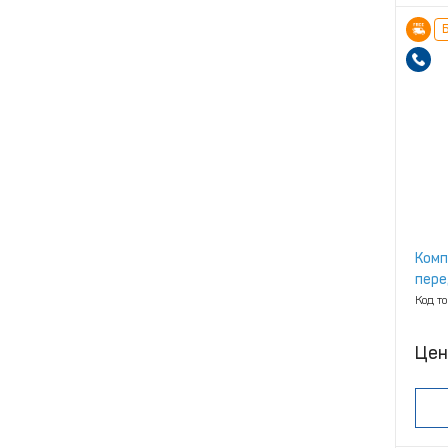
Б
Комп
пере
Код т
Цен