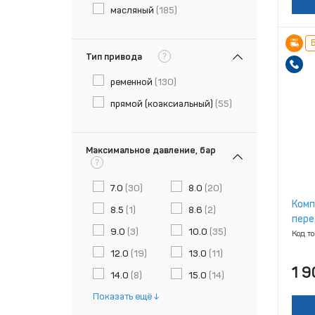
масляный
(185)
Б
?
Тип привода
ременной
(130)
прямой (коаксиальный)
(55)
Максимальное давление, бар
?
7.0
(30)
8.0
(20)
Комп
8.5
(1)
8.6
(2)
пере
9.0
(3)
10.0
(35)
Код т
12.0
(19)
13.0
(11)
1 9
14.0
(8)
15.0
(14)
Показать ещё