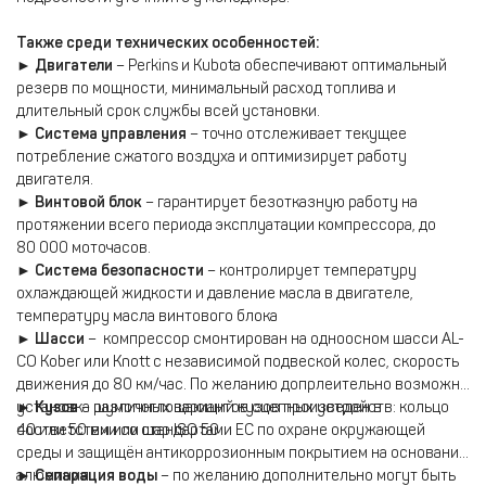
Также среди технических особенностей:
►
Двигатели
– Perkins и Kubota обеспечивают оптимальный
резерв по мощности, минимальный расход топлива и
длительный срок службы всей установки.
►
Cистема управления
– точно отслеживает текущее
потребление сжатого воздуха и оптимизирует работу
двигателя.
►
Винтовой блок
– гарантирует безотказную работу на
протяжении всего периода эксплуатации компрессора, до
80 000 моточасов.
►
Система безопасности
– контролирует температуру
охлаждающей жидкости и давление масла в двигателе,
температуру масла винтового блока
►
Шасси
–
компрессор смонтирован на одноосном шасси AL-
CO Kober или Knott с независимой подвеской колес, скорость
движения до 80 км/час. По желанию допрлеительно возможна
установка различных вариантов сцепных устройств: кольцо
►
Кузов
– шумопоглощающий кузов произведен в
40 или 50 мм или шар ISO 50
соответствии со стандартами ЕС по охране окружающей
среды и защищён антикоррозионным покрытием на основании
алюминия.
►
Сепарация воды
– по желанию дополнительно могут быть