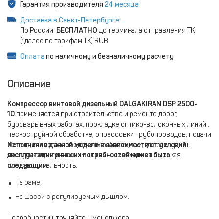
Гарантия производителя
24 месяца
Доставка в Санкт-Петербурге
:
По России:
БЕСПЛАТНО
до терминала отправления ТК
(*далее по тарифам ТК) RUB
Оплата
по наличному и безналичному расчету
Описание
Компрессор винтовой дизельный DALGAKIRAN DSP 2500-
10
применяется при строительстве и ремонте дорог,
буровзрывных работах, прокладке оптико-волоконных линий,
пескоструйной обработке, опрессовки трубопроводов, подачи
бетона, геологоразведочных работах, там, где затруднен
Исполнение данной модели в зависимости от условий
доступ к электрическим сетям и необходима высокая
эксплуатации и ваших потребностей может быть
производительность.
следующим:
На раме;
На шасси с регулируемым дышлом.
Подробности уточняйте у менеджера.