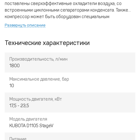
поставлены сверхэффективные охладители воздуха, со
встроенными циклонными сепараторами конденсата. Также
компрессор может быть оборудован специальным
экономайзером, который обеспечивает получение ультра-
Развернуть описание
сухого воздуха для технологических применений.
Технические характеристики
Производительность, л/мин
1800
Максимальное давление, бар
10
Мощность двигателя, кВт
17,5 - 23,5
Модель двигателя
KUBOTA D1105 StageV
Питание