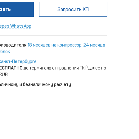
зать
Запросить КП
ерез WhatsApp
роизводителя
18 месяцев на компрессор, 24 месяца
 блок
Санкт-Петербурге
:
ЕСПЛАТНО
до терминала отправления ТК (*далее по
 RUB
аличному и безналичному расчету