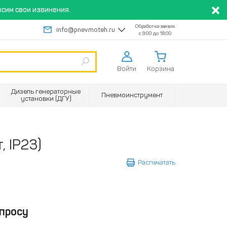
сим свои извинения.
Обработка заявок
info@pnevmoteh.ru
с 9:00 до 18:00
Войти
Корзина
Дизель генераторные
Пневмоинструмент
установки (ДГУ)
, IP23)
Распечатать
просу