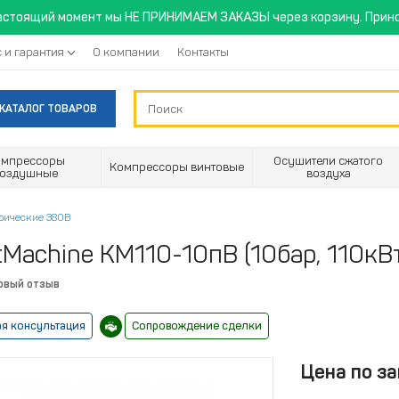
астоящий момент мы НЕ ПРИНИМАЕМ ЗАКАЗЫ через корзину. Прино
 и гарантия
О компании
Контакты
КАТАЛОГ ТОВАРОВ
омпрессоры
Осушители сжатого
Компрессоры винтовые
воздушные
воздуха
рические 380В
Machine KM110-10пВ (10бар, 110кВт
рвый отзыв
я консультация
Сопровождение сделки
Цена по за