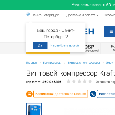
Уважаемые клиенты! В н
Санкт-Петербург
Доставка и оплата
Сервис
Ваш город -
Санкт-
Петербург ?
Нет, выбрать другой
Да
К
Акции
Главная
Компрессоры
Винтовые компрессоры
Элект
Винтовой компрессор Kraft
Код товара:
460.045286
Оставьте пе
Бесплатная доставка по Москве
Бесплатна