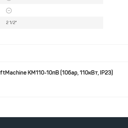
2 1/2"
tMachine KM110-10пВ (10бар, 110кВт, IP23)