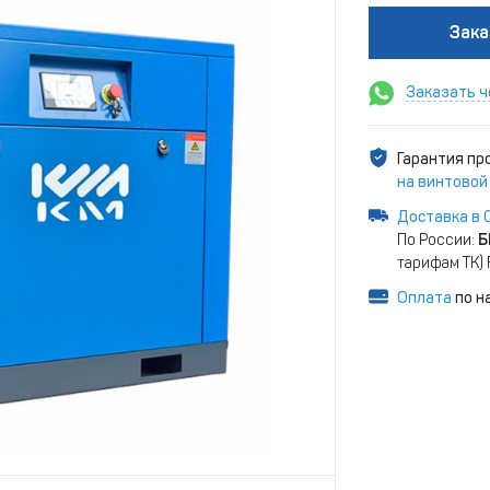
Зака
Заказать ч
Гарантия п
на винтовой
Доставка в 
По России:
Б
тарифам ТК)
Оплата
по н