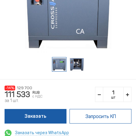
-14%
129 700
111 533
RUB
c НДС
шт
за 1 шт.
Заказать
Запросить КП
Заказать через WhatsApp