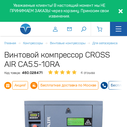
Уважаемые клиенты! В настоящий момент мы НЕ
ПРИНИМАЕМ ЗАКАЗЫ через корзину. Приносим свои
извинения.
Главная
Компрессоры
Винтовые компрессоры
Для автосервиса
Винтовой компрессор CROSS
AIR CA5.5-10RA
Код товара:
460.028471
4 отзыва
Акция!
Бесплатная доставка по Москве
Бесплатн