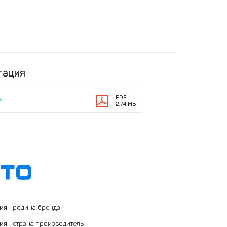
тация
PDF
я
2.74 МБ
ния
- родина бренда
ния
- страна производитель