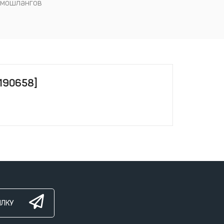
вмошлангов
[190658]
ЫЛКУ