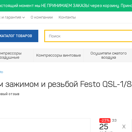
астоящий момент мы НЕ ПРИНИМАЕМ ЗАКАЗЫ через корзину. Прино
 и гарантия
О компании
Контакты
КАТАЛОГ ТОВАРОВ
омпрессоры
Осушители сжатого
Компрессоры винтовые
воздушные
воздуха
to
 зажимом и резьбой Festo QSL-1/8-
рвый отзыв
-23%
33
25