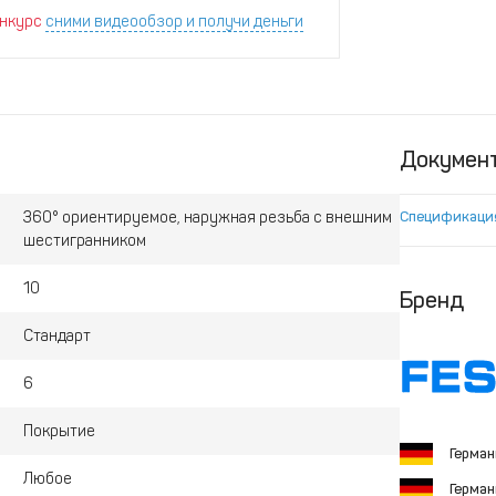
нкурс
сними видеообзор и получи деньги
Докумен
360° ориентируемое, наружная резьба с внешним
Спецификаци
шестигранником
10
Бренд
Стандарт
6
Покрытие
Герма
Любое
Герма