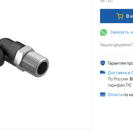
за 1 шт.
В 
Заказать ч
Нашли дешевле? 
Гарантия п
Доставка в 
По России:
Б
тарифам ТК)
Оплата
по н