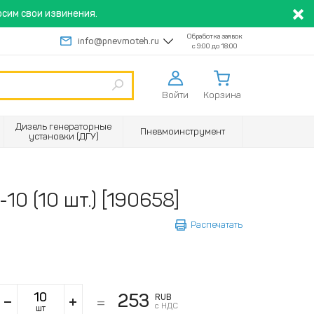
сим свои извинения.
Обработка заявок
info@pnevmoteh.ru
с 9:00 до 18:00
Войти
Корзина
Дизель генераторные
Пневмоинструмент
установки (ДГУ)
10 (10 шт.) [190658]
Распечатать
253
RUB
с НДС
шт