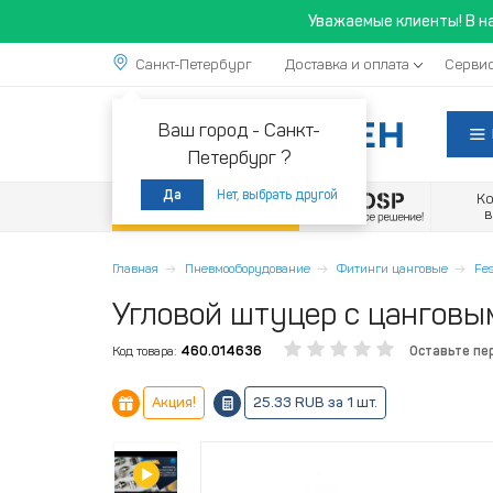
Уважаемые клиенты! В н
Санкт-Петербург
Доставка и оплата
Сервис
Ваш город -
Санкт-
Петербург ?
Нет, выбрать другой
Да
К
Акции
Главная
Пневмооборудование
Фитинги цанговые
Fes
Угловой штуцер с цанговым
Код товара:
460.014636
Оставьте пе
Акция!
25.33 RUB за 1 шт.