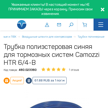
Уважаемые клиенты! В настоящий момент мы НЕ
ПРИНИМАЕМ ЗАКАЗЫ через корзину. Приносим свои
извинения.
новые и ПВХ
Воздушные шланги для компрессоров
Трубки полимерные
Трубка полиэстеровая синяя
для тормозных систем Camozzi
HTR 6/4-B
Код товара:
460.023360
1 отзыв
Акция!
61.88 RUB за 1 пог.м