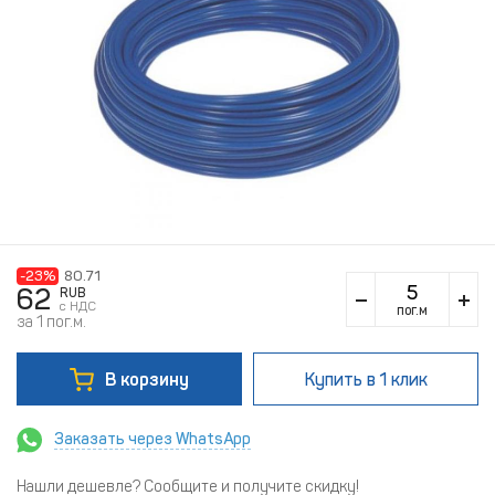
-23%
80.71
62
RUB
c НДС
пог.м
за 1 пог.м.
В корзину
Купить
в 1 клик
Заказать через WhatsApp
Нашли дешевле? Сообщите и получите скидку!