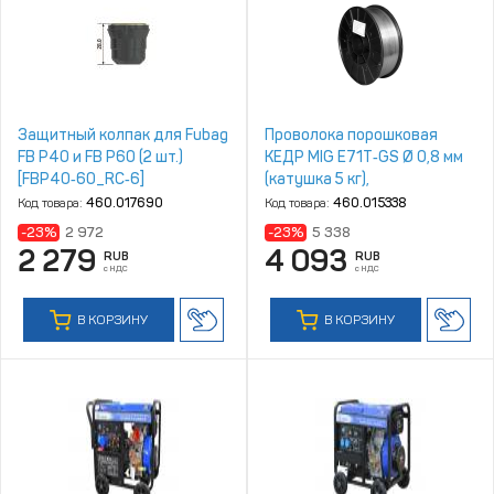
Защитный колпак для Fubag
Проволока порошковая
FB P40 и FB P60 (2 шт.)
КЕДР MIG E71T‑GS Ø 0,8 мм
[FBP40‑60_RC‑6]
(катушка 5 кг),
самозащитная
Код товара:
460.017690
Код товара:
460.015338
-23%
2 972
-23%
5 338
2 279
4 093
RUB
RUB
с НДС
с НДС
В КОРЗИНУ
В КОРЗИНУ