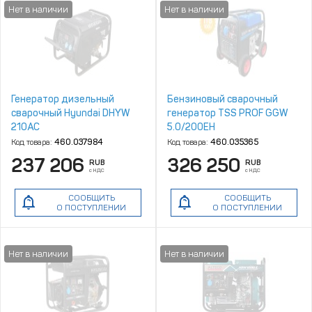
Генератор дизельный
Бензиновый сварочный
сварочный Hyundai DHYW
генератор TSS PROF GGW
210AC
5.0/200EH
(MMA/TIG/Cellulose)
Код товара:
460.037984
Код товара:
460.035365
237 206
326 250
RUB
RUB
с НДС
с НДС
СООБЩИТЬ
СООБЩИТЬ
О ПОСТУПЛЕНИИ
О ПОСТУПЛЕНИИ