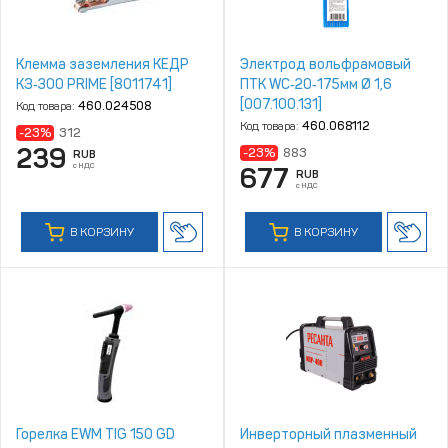
Клемма заземления КЕДР
Электрод вольфрамовый
КЗ‑300 PRIME [8011741]
ПТК WС‑20‑175мм Ø 1,6
[007.100.131]
Код товара:
460.024508
Код товара:
460.068112
-23%
312
239
-23%
883
RUB
с НДС
677
RUB
с НДС
В КОРЗИНУ
В КОРЗИНУ
Горелка EWM TIG 150 GD
Инверторный плазменный