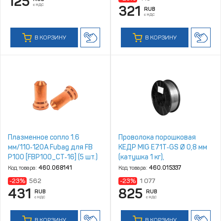
125
с НДС
321
RUB
с НДС
В КОРЗИНУ
В КОРЗИНУ
Плазменное сопло 1.6
Проволока порошковая
мм/110‑120А Fubag для FB
КЕДР MIG E71T‑GS Ø 0,8 мм
P100 [FBP100_CT‑16] (5 шт.)
(катушка 1 кг),
самозащитная
Код товара:
460.068141
Код товара:
460.015337
-23%
562
-23%
1 077
431
825
RUB
RUB
с НДС
с НДС
В КОРЗИНУ
В КОРЗИНУ