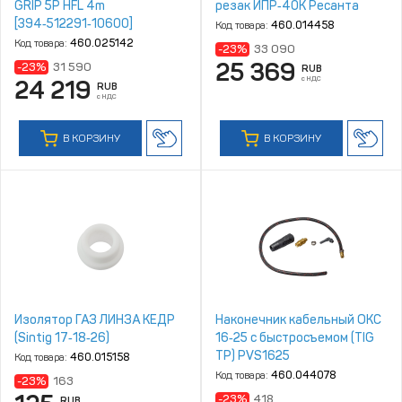
GRIP 5P HFL 4m
резак ИПР‑40К Ресанта
[394‑512291‑10600]
Код товара:
460.014458
Код товара:
460.025142
-23%
33 090
25 369
-23%
31 590
RUB
с НДС
24 219
RUB
с НДС
В КОРЗИНУ
В КОРЗИНУ
Изолятор ГАЗ ЛИНЗА КЕДР
Наконечник кабельный ОКС
(Sintig 17‑18‑26)
16‑25 с быстросъемом (TIG
TP) PVS1625
Код товара:
460.015158
Код товара:
460.044078
-23%
163
-23%
418
RUB