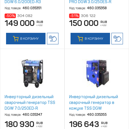
DGW 6.0/200ED‑R3
PRO DGW 3.0/250ES‑R
Код товара:
460.035351
Код товара:
460.035358
-50%
304 082
-51%
306 122
149 000
150 000
RUB
RUB
с НДС
с НДС
В КОРЗИНУ
В КОРЗИНУ
Инверторный дизельный
Инверторный дизельный
сварочный генератор TSS
сварочный генератор в
DGW 7.0/250ED‑R
кожухе TSS DGW
7.0/250EDS‑R
Код товара:
460.035347
Код товара:
460.035355
180 930
196 643
RUB
RUB
с НДС
с НДС