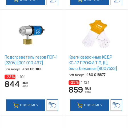
Подогреватель газов ПЭГ‑1
Краги сварочные КЕДP
(220V) [001.010.437]
КС‑17 ПРОФИ TIG, (L),
бело‑бежевые [8007532]
Код товара:
460.068100
Код товара:
460.018677
-23%
1 101
844
-23%
1 121
RUB
с НДС
859
RUB
с НДС
В КОРЗИНУ
В КОРЗИНУ