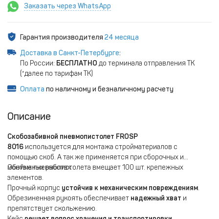
Заказать через WhatsApp
Гарантия производителя
24 месяца
Доставка в Санкт-Петербурге
:
По России:
БЕСПЛАТНО
до терминала отправления ТК
(*далее по тарифам ТК)
Оплата
по наличному и безналичному расчету
Описание
Скобозабивной пневмопистолет FROSP
8016
используется для монтажа стройматериалов с
помощью скоб. А так же применяется при сборочных и
монтажных работах.
Обойма пневмопистолета вмещает 100 шт. крепежных
элементов.
Прочный корпус
устойчив к механическим повреждениям
.
Обрезиненная рукоять обеспечивает
надежный хват
и
препятствует скольжению.
Кейс
решает вопрос хранения и транспортировки