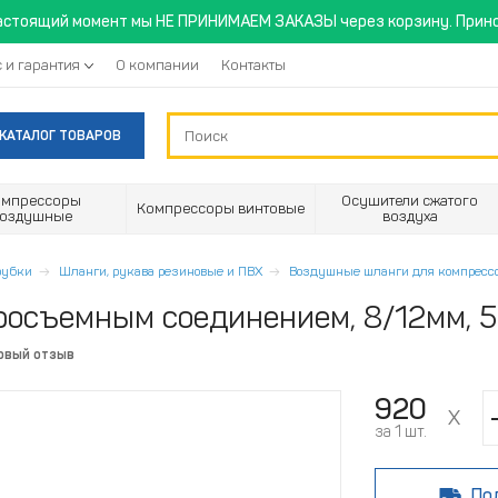
астоящий момент мы НЕ ПРИНИМАЕМ ЗАКАЗЫ через корзину. Прино
 и гарантия
О компании
Контакты
КАТАЛОГ ТОВАРОВ
омпрессоры
Осушители сжатого
Компрессоры винтовые
воздушные
воздуха
трубки
Шланги, рукава резиновые и ПВХ
Воздушные шланги для компресс
осъемным соединением, 8/12мм, 5
рвый отзыв
920
за 1 шт.
По