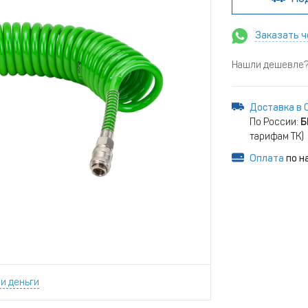
Заказать ч
Нашли дешевле? 
Доставка в 
По России:
Б
тарифам ТК)
Оплата
по н
и деньги