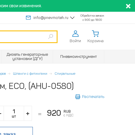
сим свои извинения.
Обработка заявок
info@pnevmoteh.ru
с 9:00 до 18:00
Войти
Корзина
Дизель генераторные
Пневмоинструмент
установки (ДГУ)
оров
Шланги с фитингами
Спиральные
м, ECO, (AHU-0580)
Распечатать
920
RUB
с НДС
шт
д заказ