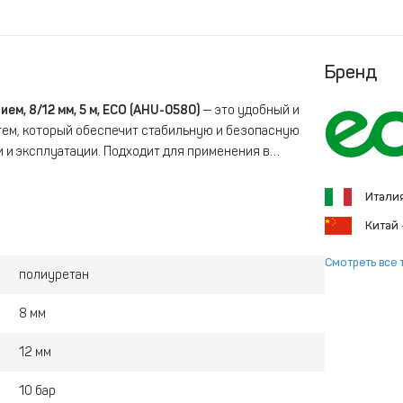
Бренд
м, 8/12 мм, 5 м, ECO (AHU-0580)
— это удобный и
ем, который обеспечит стабильную и безопасную
и и эксплуатации. Подходит для применения в
ферах, где требуется гибкость и надежность при
ния.
Итали
Китай
Смотреть все 
полиуретан
8 мм
12 мм
10 бар