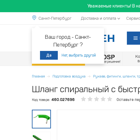
Уважаемые клиенты! В н
Санкт-Петербург
Доставка и оплата
Сервис
Ваш город -
Санкт-
Петербург ?
Нет, выбрать другой
Да
К
Акции
Главная
Подготовка воздуха
Рукава, фитинги, шланги, 
Шланг спиральный с быстр
Код товара:
460.027696
Оставьте пе