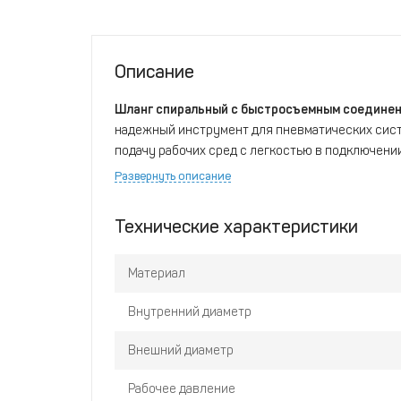
Описание
Шланг спиральный с быстросъемным соединение
надежный инструмент для пневматических сист
подачу рабочих сред с легкостью в подключени
производственных, строительных и сервисных с
Развернуть описание
подключении различных устройств и оборудова
Технические характеристики
Материал
Внутренний диаметр
Внешний диаметр
Рабочее давление