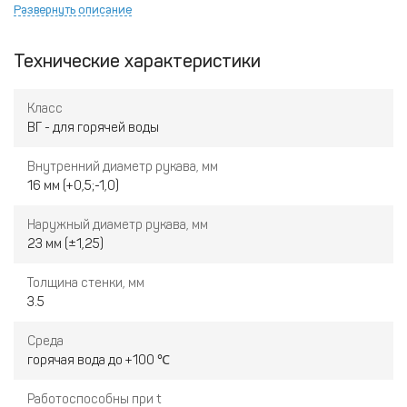
гидравлическим давлением. Наружная поверхность
Развернуть описание
рукава гладкая.
Технические характеристики
Класс
ВГ - для горячей воды
Внутренний диаметр рукава, мм
16 мм (+0,5;-1,0)
Наружный диаметр рукава, мм
23 мм (±1,25)
Толщина стенки, мм
3.5
Среда
горячая вода до +100 ℃
Работоспособны при t