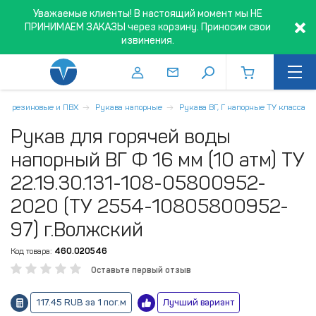
Уважаемые клиенты! В настоящий момент мы НЕ
ПРИНИМАЕМ ЗАКАЗЫ через корзину. Приносим свои
извинения.
ава резиновые и ПВХ
Рукава напорные
Рукава ВГ, Г напорные ТУ класса
Рукав для горячей воды
напорный ВГ Ф 16 мм (10 атм) ТУ
22.19.30.131-108-05800952-
2020 (ТУ 2554-10805800952-
97) г.Волжский
Код товара:
460.020546
Оставьте первый отзыв
117.45 RUB за 1 пог.м
Лучший вариант