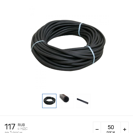
117
RUB
c НДС
пог.м
за 1 пог.м.