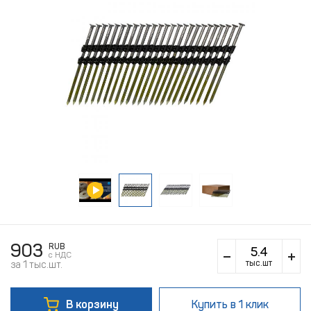
903
RUB
c НДС
тыс.шт
за 1 тыс.шт.
В корзину
Купить
в 1 клик