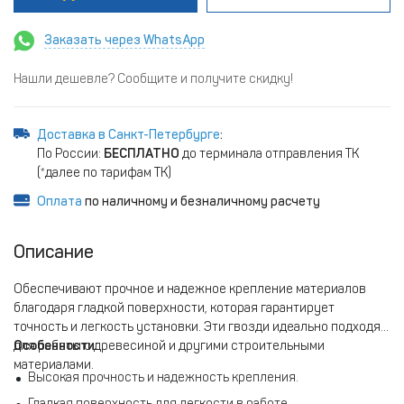
Заказать через WhatsApp
Нашли дешевле? Сообщите и получите скидку!
Доставка в Санкт-Петербурге
:
По России:
БЕСПЛАТНО
до терминала отправления ТК
(*далее по тарифам ТК)
Оплата
по наличному и безналичному расчету
Описание
Обеспечивают прочное и надежное крепление материалов
благодаря гладкой поверхности, которая гарантирует
точность и легкость установки. Эти гвозди идеально подходят
для работы с древесиной и другими строительными
Особенности:
материалами.
Высокая прочность и надежность крепления.
Гладкая поверхность для легкости в работе.