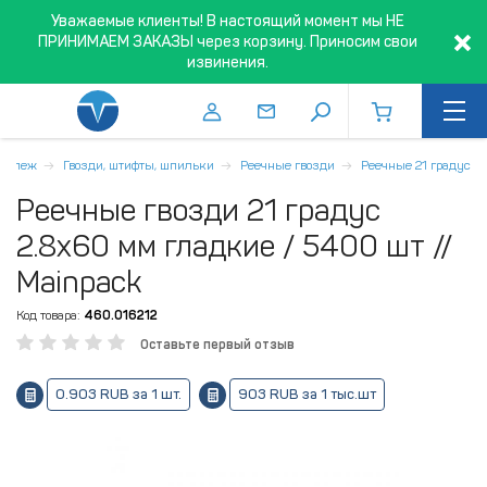
Уважаемые клиенты! В настоящий момент мы НЕ
ПРИНИМАЕМ ЗАКАЗЫ через корзину. Приносим свои
извинения.
репеж
Гвозди, штифты, шпильки
Реечные гвозди
Реечные 21 градус
Реечные гвозди 21 градус
2.8х60 мм гладкие / 5400 шт //
Mainpack
Код товара:
460.016212
Оставьте первый отзыв
0.903 RUB за 1 шт.
903 RUB за 1 тыс.шт