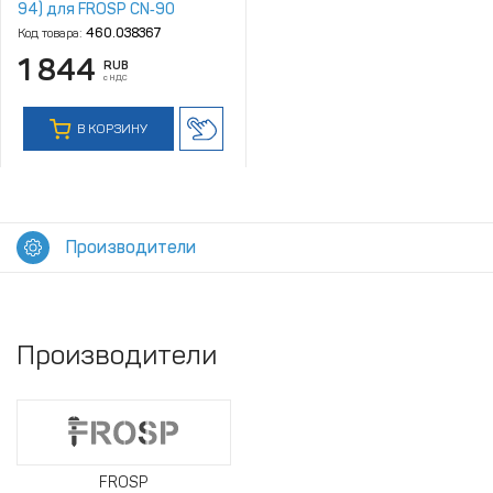
94) для FROSP CN‑90
Код товара:
460.038367
1 844
RUB
с НДС
В КОРЗИНУ
Производители
Производители
FROSP