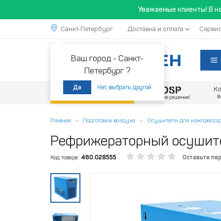
Уважаемые клиенты! В н
Санкт-Петербург
Доставка и оплата
Сервис
Ваш город -
Санкт-
Петербург ?
Нет, выбрать другой
Да
К
Акции
Главная
Подготовка воздуха
Осушители для компрессор
Рефрижераторный осушит
Код товара:
460.028555
Оставьте пе