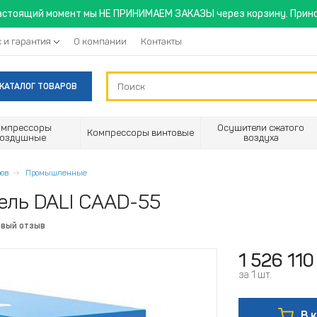
астоящий момент мы НЕ ПРИНИМАЕМ ЗАКАЗЫ через корзину. Прино
 и гарантия
О компании
Контакты
КАТАЛОГ ТОВАРОВ
омпрессоры
Осушители сжатого
Компрессоры винтовые
воздушные
воздуха
ов
Промышленные
ель DALI CAAD-55
рвый отзыв
1 526 110
за 1 шт.
В 