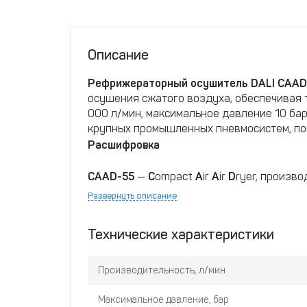
Описание
Рефрижераторный осушитель DALI CAAD
осушения сжатого воздуха, обеспечивая т
000 л/мин, максимальное давление 10 бар
крупных промышленных пневмосистем, по
Расшифровка
CAAD-55
—
C
ompact
A
ir
A
ir
D
ryer, произв
Развернуть описание
Технические характеристики
Производительность, л/мин
Максимальное давление, бар