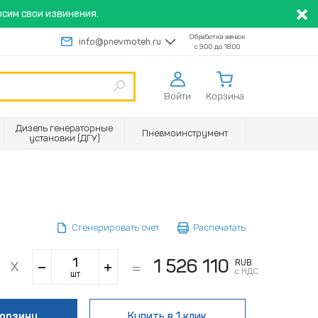
сим свои извинения.
Обработка заявок
info@pnevmoteh.ru
с 9:00 до 18:00
Войти
Корзина
Дизель генераторные
Пневмоинструмент
установки (ДГУ)
Сгенерировать счет
Распечатать
1 526 110
RUB
с НДС
шт
корзину
Купить
в 1 клик