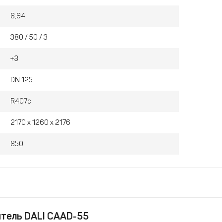
8,94
380 / 50 / 3
+3
DN 125
R407c
2170 х 1260 х 2176
850
тель DALI CAAD-55