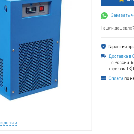
Заказать ч
Нашли дешевле? 
Гарантия п
Доставка в 
По России:
Б
тарифам ТК)
Оплата
по н
и деньги