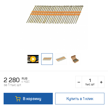
2 280
RUB
c НДС
тыс.шт
за 1 тыс.шт.
В корзину
Купить
в 1 клик