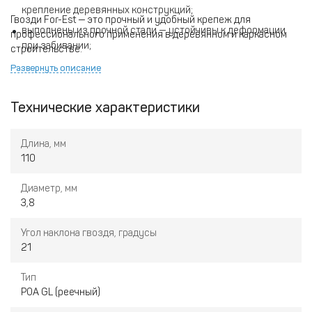
крепление деревянных конструкций;
Гвозди For-Est — это прочный и удобный крепеж для
выполнены из прочной стали — устойчивы к деформации
профессионального применения в деревянном и каркасном
при забивании;
строительстве.
подходят для большинства профессиональных
Развернуть описание
пневматических пистолетов под углом 21°;
упаковка 1000 шт удобна для серийных монтажных и
Технические характеристики
строительных работ.
Длина, мм
110
Диаметр, мм
3,8
Угол наклона гвоздя, градусы
21
Тип
P0A GL (реечный)