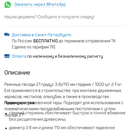
Заказать через WhatsApp
Нашли дешевле? Сообщите и получите скидку!
Доставка в Санкт-Петербурге
:
По России:
БЕСПЛАТНО
до терминала отправления ТК
(*далее по тарифам ТК)
Оплата
по наличному и безналичному расчету
Описание
Реечные гвозди 21 градус 3.8x110 мм гладкие / 1000 шт // For-
Est применяются в строительстве, при монтаже деревянных
каркасов, настилов, опалубки, а также в производстве
поддонов и упаковочной тары. Подходят для использования с
Преимущества:
пневматическими гвоздезабивными пистолетами с углом
гладкий стержень обеспечивает быстрое и точное вбивание
заряда 21°.
без расщепления древесины;
диаметр 3.8 мм и длина 110 мм обеспечивают надежное