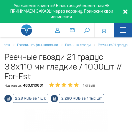
Уважаемые клиенты! В настоящий момент мы НЕ
ПРИНИМАЕМ ЗАКАЗЫ через корзину. Приносим свои
извинения.
репеж
Гвозди, штифты, шпильки
Реечные гвозди
Реечные 21 градус
Реечные гвозди 21 градус
3.8x110 мм гладкие / 1000шт //
For-Est
Код товара:
460.010631
1 отзыв
2.28 RUB за 1 шт.
2 280 RUB за 1 тыс.шт