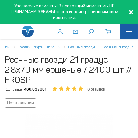
Уважаемые клиенты! В настоящий момент мы НЕ
ПРИНИМАЕМ ЗАКАЗЫ через корзину. Приносим свои
извинения.
репеж
Гвозди, штифты, шпильки
Реечные гвозди
Реечные 21 градус
Реечные гвозди 21 градус
2.8х70 мм ершеные / 2400 шт //
FROSP
Код товара:
460.037061
6 отзывов
Нет в наличии