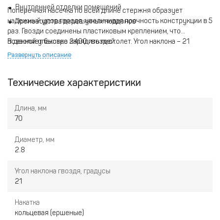
Внутренней отделки помещений
Поперечная насечка по всей длине стержня образует
надежный упор гвоздя, увеличивая прочность конструкции в 5
Производства деревянных поддонов
раз. Гвозди соединены пластиковым креплением, что
позволяет быстро зарядить пистолет. Угол наклона – 21
В данной упаковке 2400 гвоздей.
градус.
Развернуть описание
Технические характеристики
Длина, мм
70
Диаметр, мм
2.8
Угол наклона гвоздя, градусы
21
Накатка
кольцевая (ершеные)