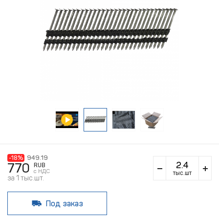
-18%
949.19
770
RUB
c НДС
тыс.шт
за 1 тыс.шт.
Под заказ