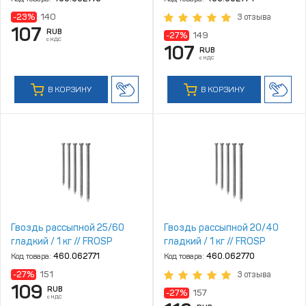
-23%
140
3 отзыва
107
RUB
-27%
149
с НДС
107
RUB
с НДС
В КОРЗИНУ
В КОРЗИНУ
Гвоздь рассыпной 25/60
Гвоздь рассыпной 20/40
гладкий / 1 кг // FROSP
гладкий / 1 кг // FROSP
Код товара:
460.062771
Код товара:
460.062770
-27%
151
3 отзыва
109
RUB
-27%
157
с НДС