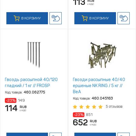
113
RUB
с НДС
В КОРЗИНУ
В КОРЗИНУ
Гвоздь рассыпной 40/120
Гвозди рассыпные 40/40
гладкий / 1 кг // FROSP
ершеные NK RING / 5 кг //
BeA
Код товара:
460.062775
Код товара:
460.045163
-23%
149
114
5 отзывов
RUB
с НДС
-23%
851
652
RUB
с НДС