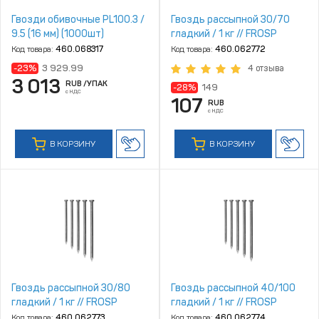
Гвозди обивочные PL100.3 /
Гвоздь рассыпной 30/70
9.5 (16 мм) (1000шт)
гладкий / 1 кг // FROSP
Код товара:
460.068317
Код товара:
460.062772
-23%
3 929.99
4 отзыва
3 013
RUB
/УПАК
-28%
149
с НДС
107
RUB
с НДС
В КОРЗИНУ
В КОРЗИНУ
Гвоздь рассыпной 30/80
Гвоздь рассыпной 40/100
гладкий / 1 кг // FROSP
гладкий / 1 кг // FROSP
Код товара:
460.062773
Код товара:
460.062774