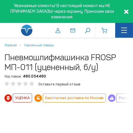
Уважаемые клиенты! В настоящий момент мы НЕ
ПРИНИМАЕМ ЗАКАЗЫ через корзину. Приносим свои
извинения.
Главная
Уцененные товары
Пневмошлифмашинка FROSP
МП-011 (уцененный, б/у)
Код товара:
460.034460
Оставьте первый отзыв
УЦЕНКА
Бесплатная доставка по Москве
Рекоме