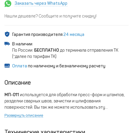
Заказать через WhatsApp
Нашли дешевле? Сообщите и получите скидку!
Гарантия производителя
24 месяца
В наличии
По России:
БЕСПЛАТНО
до терминала отправления ТК
(*далее по тарифам ТК)
Оплата
по наличному и безналичному расчету
Описание
МП-011
используется для обработки пресс-форм и штампов,
разделки сварных швов, зачистки и шлифования
поверхностей. Вы так же можете использовать эту
пневмошлифмашину не только для выполнения операций,
Развернуть описание
предусмотренных её основным назначением, но и для других
работ, используя другие шлифовальные или полировочные
Технические характеристики
круги (с допустимой скоростью вращения рабочей