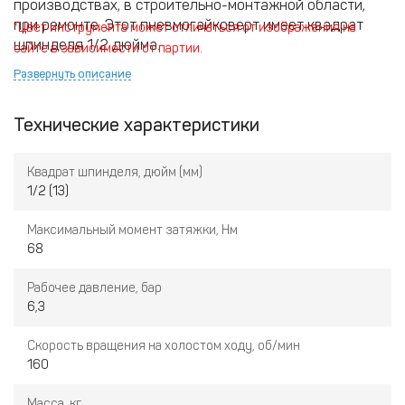
производствах, в строительно-монтажной области,
при ремонте. Этот пневмогайковерт имеет квадрат
*Цвет инструмента может отличаться от изображения на
шпинделя 1/2 дюйма.
сайте в зависимости от партии.
Развернуть описание
Технические характеристики
Квадрат шпинделя, дюйм (мм)
1/2 (13)
Максимальный момент затяжки, Нм
68
Рабочее давление, бар
6,3
Скорость вращения на холостом ходу, об/мин
160
Масса, кг