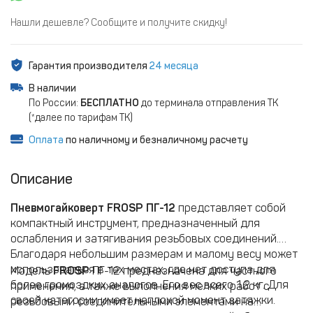
Нашли дешевле? Сообщите и получите скидку!
Гарантия производителя
24 месяца
В наличии
По России:
БЕСПЛАТНО
до терминала отправления ТК
(*далее по тарифам ТК)
Оплата
по наличному и безналичному расчету
Описание
Пневмогайковерт FROSP ПГ-12
представляет собой
компактный инструмент, предназначенный для
ослабления и затягивания резьбовых соединений.
Благодаря небольшим размерам и малому весу может
использоваться в тех местах, где нет доступа для
Модель
FROSP
ПГ-12 предназначена для частного
более громоздких аналогов. Его вес всего 1,2 кг. Для
применения, а также выполнения мелких работ с
своей категории имеет неплохой момент затяжки.
резьбовыми соединительными элементами на