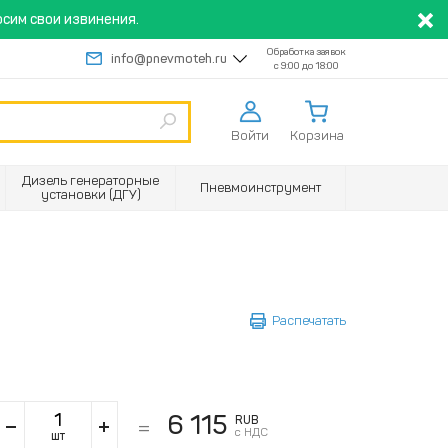
сим свои извинения.
Обработка заявок
info@pnevmoteh.ru
с 9:00 до 18:00
Войти
Корзина
Дизель генераторные
Пневмоинструмент
установки (ДГУ)
Распечатать
6 115
RUB
с НДС
шт