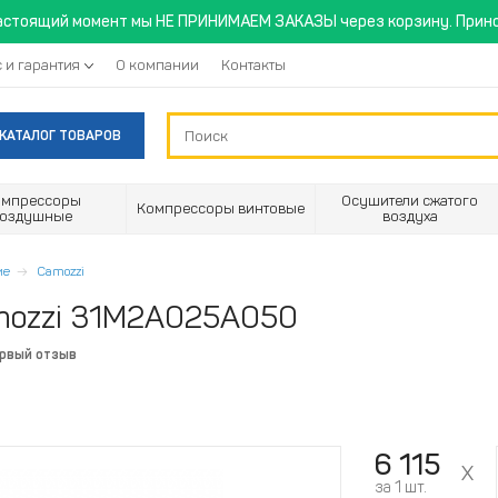
астоящий момент мы НЕ ПРИНИМАЕМ ЗАКАЗЫ через корзину. Прино
 и гарантия
О компании
Контакты
КАТАЛОГ ТОВАРОВ
омпрессоры
Осушители сжатого
Компрессоры винтовые
воздушные
воздуха
ие
Camozzi
mozzi 31M2A025A050
ервый отзыв
6 115
за 1 шт.