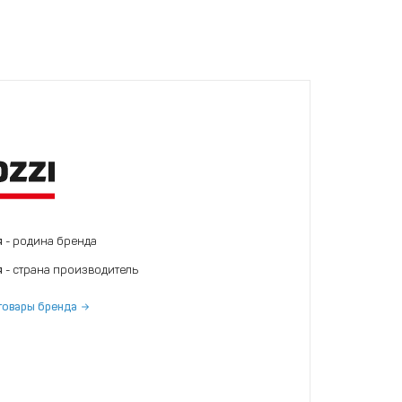
я
- родина бренда
я
- страна производитель
товары бренда