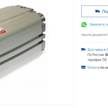
По
Заказать ч
Нашли дешевле? 
Доставка в 
По России:
Б
тарифам ТК)
Оплата
по н