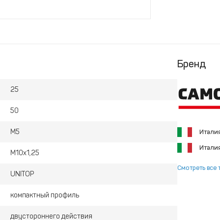
Бренд
25
50
М5
Итали
Итали
M10x1,25
Смотреть все 
UNITOP
компактный профиль
двустороннего действия