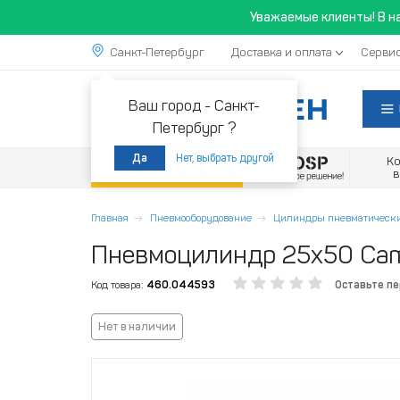
Уважаемые клиенты! В н
Санкт-Петербург
Доставка и оплата
Сервис
Ваш город -
Санкт-
Петербург ?
Нет, выбрать другой
Да
К
Акции
Главная
Пневмооборудование
Цилиндры пневматическ
Пневмоцилиндр 25x50 Ca
Код товара:
460.044593
Оставьте п
Нет в наличии