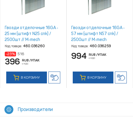
Гвозди отделочные 16GA ‑
Гвозди отделочные 16GA ‑
25 мм (штифт N25 cnk) /
57 мм (штифт N57 cnk) /
2500шт // M‑mech
2500шт // M‑mech
Код товара:
460.036260
Код товара:
460.036259
994
-23%
516
RUB
/УПАК
с НДС
396
RUB
/УПАК
с НДС
В КОРЗИНУ
В КОРЗИНУ
Производители