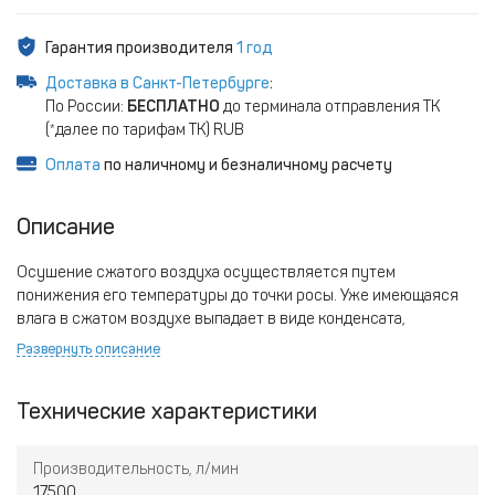
Гарантия производителя
1 год
Доставка в Санкт-Петербурге
:
По России:
БЕСПЛАТНО
до терминала отправления ТК
(*далее по тарифам ТК) RUB
Оплата
по наличному и безналичному расчету
Описание
Осушение сжатого воздуха осуществляется путем
понижения его температуры до точки росы. Уже имеющаяся
влага в сжатом воздухе выпадает в виде конденсата,
выводится из системы через автоматический клапан.
Развернуть описание
Охлаждение воздуха осуществляется в радиаторе воздух /
фреон, при этом фреоновый контур является замкнутым.
Технические характеристики
Особенности:
Двухконтурная система
Производительность, л/мин
Медный теплообменник
17500