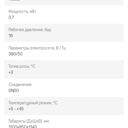
Настройка таймера
Мощность, кВт
Настройка температуры
3,7
Автоматический сброс конденсата
Рабочее давление, бар
16
Параметры электросети, В / Гц
380/50
Точка росы, °C
+3
Соединение
DN50
Температурный режим, °C
+5 - +45
Габариты (ДхШхВ), мм
1100х850х1143