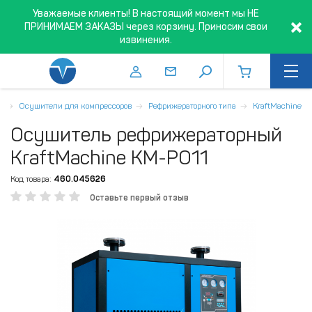
Уважаемые клиенты! В настоящий момент мы НЕ
ПРИНИМАЕМ ЗАКАЗЫ через корзину. Приносим свои
извинения.
а
Осушители для компрессоров
Рефрижераторного типа
KraftMachine
Осушитель рефрижераторный
KraftMachine КМ-РО11
Код товара:
460.045626
Оставьте первый отзыв