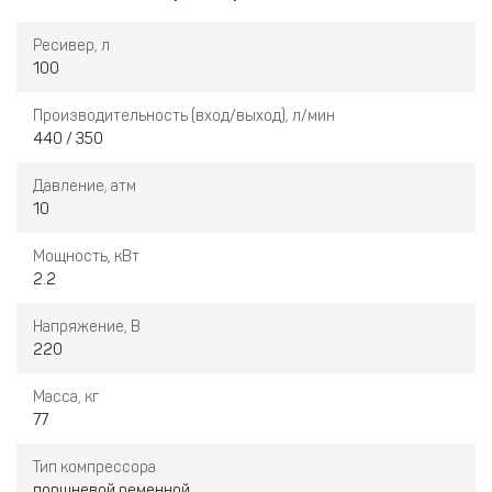
небольших предприятиях, в автомастерских, в
дорожных и строительных работах.
Ресивер, л
100
Производительность (вход/выход), л/мин
440 / 350
Давление, атм
10
Мощность, кВт
2.2
Напряжение, В
220
Масса, кг
77
Тип компрессора
поршневой ременной