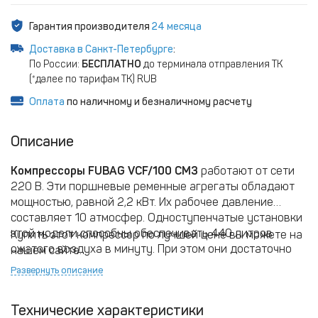
Гарантия производителя
24 месяца
Доставка в Санкт-Петербурге
:
По России:
БЕСПЛАТНО
до терминала отправления ТК
(*далее по тарифам ТК) RUB
Оплата
по наличному и безналичному расчету
Описание
Компрессоры FUBAG VCF/100 СM3
работают от сети
220 В. Эти поршневые ременные агрегаты обладают
мощностью, равной 2,2 кВт. Их рабочее давление
составляет 10 атмосфер. Одноступенчатые установки
этой модели способны обеспечивать 440 литров
Купить этот компрессор по лучшей цене вы можете на
сжатого воздуха в минуту. При этом они достаточно
нашем сайте.
компактны, мобильны и маневренны: удобство
Развернуть описание
перемещения по рабочей площади обеспечивают
специальные колеса, одно из которых вращается на
Технические характеристики
360 градусов. Идеально подходят для применения на