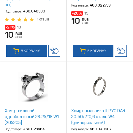
шт)
Код товара:
460.022739
Код товара:
460.040590
-20%
13
10
1 отзыв
RUB
с НДС
-21%
13
10
RUB
с НДС
В КОРЗИНУ
В КОРЗИНУ
Хомут силовой
Хомут пыльника ШРУС DAR
одноболтовый 23‑25/18 W1
20‑50/7*0,6 сталь W4
[205205]
(универсальный)
Код товара:
460.023464
Код товара:
460.040607