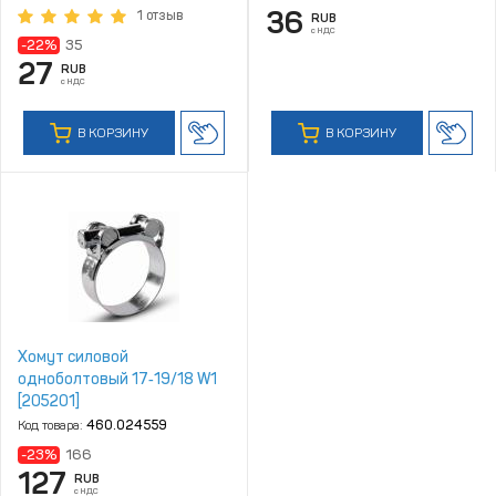
36
1 отзыв
RUB
с НДС
-22%
35
27
RUB
с НДС
В КОРЗИНУ
В КОРЗИНУ
Хомут силовой
одноболтовый 17‑19/18 W1
[205201]
Код товара:
460.024559
-23%
166
127
RUB
с НДС