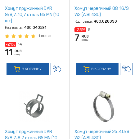
Хомут пружинный DAR
Хомут червячный 08‑16/9
9/9,7‑10,7 сталь 65 MN (10
W2 (AISI 430)
шт)
Код товара:
460.026696
Код товара:
460.040591
-23%
9
7
1 отзыв
RUB
с НДС
-21%
14
11
RUB
с НДС
В КОРЗИНУ
В КОРЗИНУ
Хомут пружинный DAR
Хомут червячный 25‑40/9
8/8,7‑9,7 сталь 65 MN (10
W2 (AISI 430)